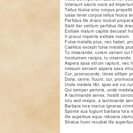
Intersunt sacris vocis ad imperiu
Tellus hiulca sinu corpus propell
lussa tenet corpus tellus hiulca si
Perfidus ille draco mulcet proper
Sistit iter vetitum perfidus ille dra
Exitiale malum capitis decussit h
It procul imperiis exitiale malum.
Fulva metalla pius, nec habet, pro
Caelitus excepit fulva metalla piu
Tu miserande, cutem variant cui fe
Incolumem recipis, tu miserande,
Aspera saxa vitrum rapiunt, nec 
Inlesum servant aspera saxa vitr
Cur, promoconde, times stillam pr
Dolia, cerne, fluunt; cur, promoc
Unde medela tibi, spes est cui nul
Qui semper perimis, unde medela 
A lacrimande senex, hostili concid
Ictu sed resipis, a lacrimande se
Barbara lora manus ignaras crimi
Sponte sua fugiunt barbara lora 
Ille superbus equo reboans clamo
Stratus humi recubat ille superbu