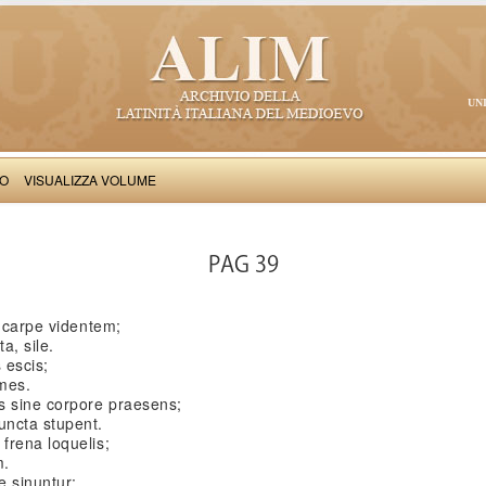
UN
VO
VISUALIZZA VOLUME
Paulus Diaconus: Carmina
PAG 39
e carpe videntem;
a, sile.
s escis;
ames.
s sine corpore praesens;
uncta stupent.
frena loquelis;
m.
e sinuntur;