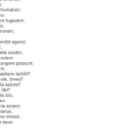
m.
it humatum;
nu.
are fugacem;
co.
onorem;
mittit egenti;
s.
lla colubri,
 cutem.
frangere possunt;
um.
aebere lechiti?
onde, times?
la salutis?
tibi?
is ictu,
nex.
nis arcent;
manus.
re minaci,
s equo.