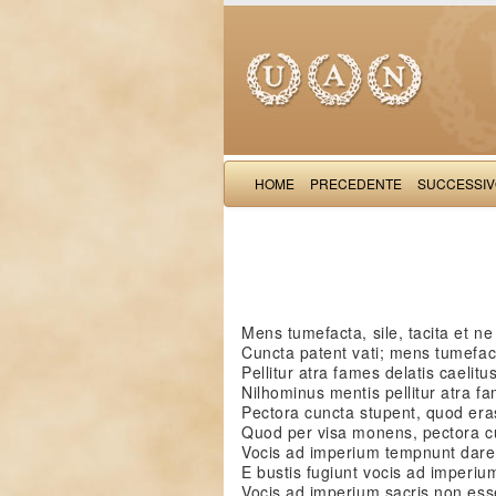
HOME
PRECEDENTE
SUCCESSI
Mens tumefacta, sile, tacita et n
Cuncta patent vati; mens tumefact
Pellitur atra fames delatis caelitu
Nilhominus mentis pellitur atra f
Pectora cuncta stupent, quod era
Quod per visa monens, pectora c
Vocis ad imperium tempnunt dare 
E bustis fugiunt vocis ad imperiu
Vocis ad imperium sacris non ess