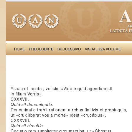
HOME
PRECEDENTE
SUCCESSIVO
VISUALIZZA VOLUME
Guido
Ysaac et Iacob»; vel sic: «Videte quid agendum sit
in filium Verris».
CXXXVII.
Quid sit denominatio.
Denominatio trahit rationem a rebus finitivis et propinquis,
ut «crux liberat vos a morte» idest «crucifixus».
CXXXVIII.
Quid sit circuitio.
Circuitio rem simpliciter circumscribit, ut «Christus