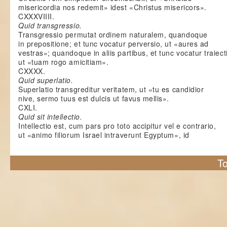
misericordia nos redemit» idest «Christus misericors».
CXXXVIIII.
Quid transgressio.
Transgressio permutat ordinem naturalem, quandoque
in prepositione; et tunc vocatur perversio, ut «aures ad
vestras»; quandoque in aliis partibus, et tunc vocatur traiect
ut «tuam rogo amicitiam».
CXXXX.
Quid superlatio.
Superlatio transgreditur veritatem, ut «tu es candidior
nive, sermo tuus est dulcis ut favus mellis».
CXLI.
Quid sit intellectio.
Intellectio est, cum pars pro toto accipitur vel e contrario,
ut «animo filiorum Israel intraverunt Egyptum», id
To