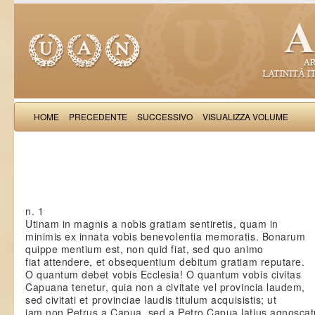
HOME
PRECEDENTE
SUCCESSIVO
VISUALIZZA VOLUME
Petrus de Vinea: Epis
n. 1
Utinam in magnis a nobis gratiam sentiretis, quam in
minimis ex innata vobis benevolentia memoratis. Bonarum
quippe mentium est, non quid fiat, sed quo animo
fiat attendere, et obsequentium debitum gratiam reputare.
O quantum debet vobis Ecclesia! O quantum vobis civitas
Capuana tenetur, quia non a civitate vel provincia laudem,
sed civitati et provinciae laudis titulum acquisistis; ut
jam non Petrus a Capua, sed a Petro Capua latius agnoscat