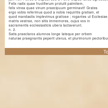
Felix radix quae fructiferum protulit palmitem,
felix vinea quae vinum praecipuum germinavit! Grates
ergo vobis referimus quod a nobis requiritis gratiam, et
quod mandastis implevimus gratiose ; rogantes ut Ecclesiae
matris vestrae, non sitis immemores, cujus vos in
sacramentis ecclesiasticis ubera lactaverunt.
n. 2.
Satis praeclaros alumnos longe lateque per orbem
naturae praegnantis peperit uterus, et plurimorum pectoribu
To