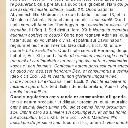
te posuerunt
, quia prelatus a subditis eligi debet. Nam
qui p
sibi assumit iniuste, odietur
, Eccli. XX. Quod patuit in
Abymelech filio Gedeonis, de quo habetur Iudicum IX, et in
Absalon et Adonia. Nota etiam quod dicit:
noli extolli
. Quod
male servavit Adonias filius Aggyth, qui
elevabatur dicens: 
regnabo
, III Reg. I. Sed dicitur, Iere. XXII:
Numquid regnabis
quoniam confers te cedro?
Certe non regnavit Adonias, qui
frater suus, ex voluntate divina, et patris sui David habuit
regnum et fecit eum interfici. Ideo dicitur, Eccli. XI:
In die
honoris tui ne extollaris
. Quod male servavit Herodes, de q
habetur, Act. XII, quod
statuto die vestitus veste regia sedit 
tribunali et contionabatur ad eos; populus autem acclamaba
voces et non hominis. Confestim autem percussit eum ange
eo quod non dedisset honorem Deo, et consumptus a vermib
Ideo dicit Eccli. XI:
In vestitu non glorieris unquam nec
in die honoris tui extollaris
. Item Eccli. X:
Noli te extollere in
faciendo opere tuo
. Sed dicitur de malo prelato, Abdie I:
Sup
cordis tui extulit te
.
Quod singularitas est vitanda et communitas diligenda.
Item a natura precipitur ut diligatur proximus, quia naturalite
omne animal diligit simile sibi, sic et omnis homo proximum
sibi. Omnis caro ad similem sui coniungetur, et omnis homo s
sui sociabitur
, Eccli. XIII. Item Eccli. XVII:
Mandavit illis
unicuique de proximo suo
. Ideo dicit Io., prima 4:
Hoc mand