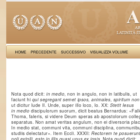
HOME
PRECEDENTE
SUCCESSIVO
VISUALIZZA VOLUME
Salimb
Nota quod dicit:
in medio
, non in angulo, non in latibulis, ut
faciunt hi
qui segregant semet ipsos, animales, spiritum no
ut dicitur Iude II. Unde, super illo loco, Io. XX:
Stetit Iesus
in medio
discipulorum suorum, dicit beatus Bernardus: «Fall
Thoma, faleris, si videre Deum speras ab apostolorum colle
separatus. Non amat veritas angulum, non ei diversoria plac
In medio stat, communi vita, communi disciplina, communib
studiis delectatur». Item Eccli. XXXII:
Rectorem te posuerunt
noli extolli, esto in illis quasi unus ex ipsis
. Nota quod dicit: