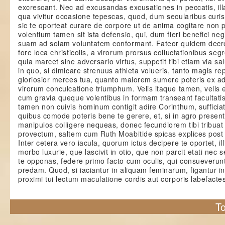
excrescant. Nec ad excusandas excusationes in peccatis, ill
qua vivitur occasione tepescas, quod, dum secularibus curis 
sic te oporteat curare de corpore ut de anima cogitare non 
volentium tamen sit ista defensio, qui, dum fieri benefici ne
suam ad solam voluntatem conformant. Fateor quidem decr
fore loca christicolis, a virorum prorsus colluctationibus seg
quia marcet sine adversario virtus, suppetit tibi etiam via sal
in quo, si dimicare strenuus athleta volueris, tanto magis re
gloriosior merces tua, quanto maiorem sumere poteris ex a
virorum conculcatione triumphum. Velis itaque tamen, velis 
cum gravia queque volentibus in formam transeant facultati
tamen non cuivis hominum contigit adire Corinthum, sufficiat 
quibus comode poteris bene te gerere, et, si in agro present
manipulos colligere nequeas, donec fecundiorem tibi tribuat
provectum, saltem cum Ruth Moabitide spicas explices post
Inter cetera vero iacula, quorum ictus decipere te oportet, ill
morbo luxurie, que lascivit in otio, que non parcit etati nec sex
te opponas, federe primo facto cum oculis, qui consueverun
predam. Quod, si iaciantur in aliquam feminarum, figantur i
proximi tui lectum maculatione cordis aut corporis labefactes.
To