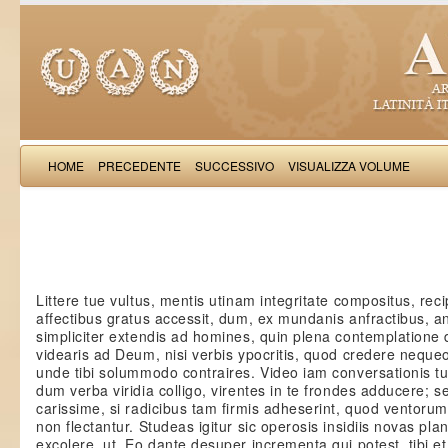
HOME
PRECEDENTE
SUCCESSIVO
VISUALIZZA VOLUME
Nicolaus de
Littere tue vultus, mentis utinam integritate compositus, reci
affectibus gratus accessit, dum, ex mundanis anfractibus, 
simpliciter extendis ad homines, quin plena contemplatione 
videaris ad Deum, nisi verbis ypocritis, quod credere neque
unde tibi solummodo contraires. Video iam conversationis tue
dum verba viridia colligo, virentes in te frondes adducere; s
carissime, si radicibus tam firmis adheserint, quod ventorum
non flectantur. Studeas igitur sic operosis insidiis novas pla
excolere, ut, Eo dante desuper incrementa qui potest, tibi et al