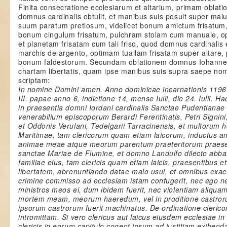
Finita consecratione ecclesiarum et altarium, primam oblatio
domnus cardinalis obtulit, et manibus suis posuit super ma
suum paratum pretiosum, videlicet bonum amictum frisatum
bonum cingulum frisatum, pulchram stolam cum manuale, o
et planetam frisatam cum tali friso, quod domnus cardinalis
marchis de argento, optimam tuallam frisatam super altare, 
bonum faldestorum. Secundam oblationem domnus Iohannes d
chartam libertatis, quam ipse manibus suis supra saepe nomi
scriptam:
In nomine Domini amen. Anno dominicae incarnationis 1196. 
III. papae anno 6, indictione 14, mense Iulii, die 24. Iulii.
in praesentia domni Iordani cardinalis Sanctae Pudentianae c
venerabilium episcoporum Berardi Ferentinatis, Petri Signini,
et Oddonis Verulani, Tedelgarii Tarracinensis, et multorum
Maritimae, tam clericorum quam etiam laicorum, inductus am
animae meae atque meorum parentum praeteritorum praesen
sanctae Mariae de Flumine, et domno Landulfo dilecto abbat
familiae eius, tam clericis quam etiam laicis, praesentibus e
libertatem, abrenuntiando datae malo usui, et omnibus exact
crimine commisso ad ecclesiam istam confugerit, nec ego n
ministros meos ei, dum ibidem fuerit, nec violentiam aliquam
mortem meam, meorum haeredum, vel in proditione castror
ipsorum castrorum fuerit machinatus. De ordinatione clerico
intromittam. Si vero clericus aut laicus eiusdem ecclesiae in
clericis in eorum capitulo cogent ipsum ad iustitiam exibend