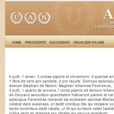
HOME
PRECEDENTE
SUCCESSIVO
VISUALIZZA VOLUME
: A
6 pulli, 1 anser, 3 unciae piperis et cinnamomi, 3 quartae an
1 libra de cera pro candelis, 2 pro faculis. Domnus episco
domum Stephani de Natoni. Magister Iohannes Ferentinus, 1
3 pulli, 1 quarta de annona, l uncia piperis ad domum Ioha
de Ceccano secundum quantitatem habuerunt panem et ca
episcopus Ferentinas remansit ad ecclesiam sanctae Mariae
volebat dare expensas, et dedit omnibus illis qui recipere vo
tantis hominibus dedit cibalia, ut illi qui scribere vellet fast
nullus venit eo tempore pro cibaliis qui vacuus recederet.