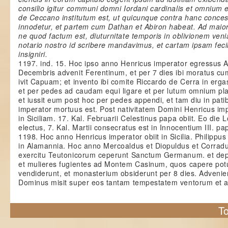
consilio igitur communi domni Iordani cardinalis et omnium
de Ceccano institutum est, ut quicunque contra hanc conces
innodetur, et partem cum Dathan et Abiron habeat. Ad maio
ne quod factum est, diuturnitate temporis in oblivionem veni
notario nostro id scribere mandavimus, et cartam ipsam feci
insigniri.
1197. ind. 15. Hoc ipso anno Henricus imperator egressus A
Decembris advenit Ferentinum, et per 7 dies ibi moratus cu
ivit Capuam; et invento ibi comite Riccardo de Cerra in ergas
et per pedes ad caudam equi ligare et per lutum omnium pl
et iussit eum post hoc per pedes appendi, et tam diu in pa
imperator mortuus est. Post nativitatem Domini Henricus im
in Siciliam. 17. Kal. Februarii Celestinus papa obiit. Eo die 
electus, 7. Kal. Martii consecratus est in Innocentium III. p
1198. Hoc anno Henricus imperator obiit in Sicilia. Philippus
in Alamannia. Hoc anno Mercoaldus et Diopuldus et Corrad
exercitu Teutonicorum ceperunt Sanctum Germanum. et de
et mulieres fugientes ad Montem Casinum, quos capere potue
vendiderunt, et monasterium obsiderunt per 8 dies. Advenien
Dominus misit super eos tantam tempestatem ventorum et 
To