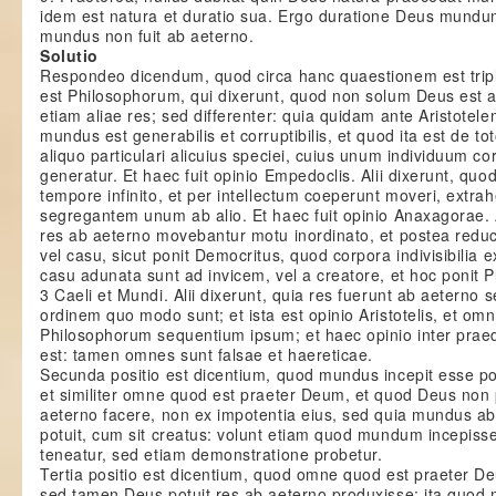
idem est natura et duratio sua. Ergo duratione Deus mundu
mundus non fuit ab aeterno.
Solutio
Respondeo dicendum, quod circa hanc quaestionem est tripl
est Philosophorum, qui dixerunt, quod non solum Deus est 
etiam aliae res; sed differenter: quia quidam ante Aristote
mundus est generabilis et corruptibilis, et quod ita est de to
aliquo particulari alicuius speciei, cuius unum individuum cor
generatur. Et haec fuit opinio Empedoclis. Alii dixerunt, quo
tempore infinito, et per intellectum coeperunt moveri, extra
segregantem unum ab alio. Et haec fuit opinio Anaxagorae. A
res ab aeterno movebantur motu inordinato, et postea redu
vel casu, sicut ponit Democritus, quod corpora indivisibilia e
casu adunata sunt ad invicem, vel a creatore, et hoc ponit Pla
3 Caeli et Mundi. Alii dixerunt, quia res fuerunt ab aeterno
ordinem quo modo sunt; et ista est opinio Aristotelis, et om
Philosophorum sequentium ipsum; et haec opinio inter praed
est: tamen omnes sunt falsae et haereticae.
Secunda positio est dicentium, quod mundus incepit esse p
et similiter omne quod est praeter Deum, et quod Deus non
aeterno facere, non ex impotentia eius, sed quia mundus ab 
potuit, cum sit creatus: volunt etiam quod mundum incepiss
teneatur, sed etiam demonstratione probetur.
Tertia positio est dicentium, quod omne quod est praeter De
sed tamen Deus potuit res ab aeterno produxisse; ita quod