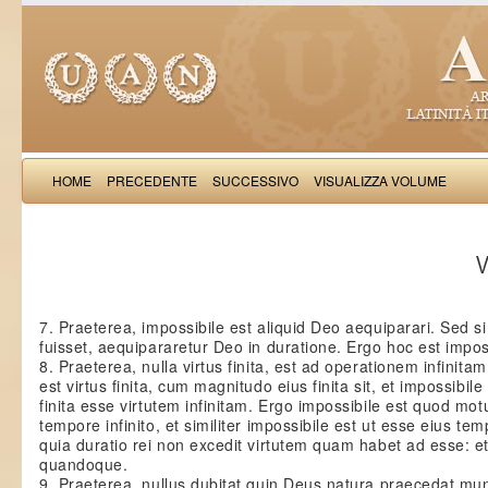
HOME
PRECEDENTE
SUCCESSIVO
VISUALIZZA VOLUME
Thomas Aquinas: Scr
V
7. Praeterea, impossibile est aliquid Deo aequiparari. Sed
fuisset, aequipararetur Deo in duratione. Ergo hoc est impos
8. Praeterea, nulla virtus finita, est ad operationem infinitam
est virtus finita, cum magnitudo eius finita sit, et impossibil
finita esse virtutem infinitam. Ergo impossibile est quod motu
tempore infinito, et similiter impossibile est ut esse eius temp
quia duratio rei non excedit virtutem quam habet ad esse: et 
quandoque.
9. Praeterea, nullus dubitat quin Deus natura praecedat m