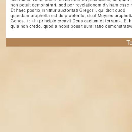
non potuit demonstrari, sed per revelationem divinam esse 
Et haec positio innititur auctoritati Gregorii, qui dicit quod
quaedam prophetia est de praeterito, sicut Moyses prophetiz
Genes. 1: «In principio creavit Deus caelum et terram». Et hu
quia non credo, quod a nobis possit sumi ratio demonstrativ
To