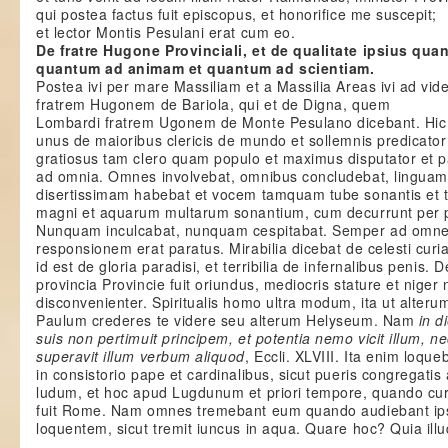
qui postea factus fuit episcopus, et honorifice me suscepit;
et lector Montis Pesulani erat cum eo.
De fratre Hugone Provinciali, et de qualitate ipsius qu
quantum ad animam et quantum ad scientiam.
Postea ivi per mare Massiliam et a Massilia Areas ivi ad vi
fratrem Hugonem de Bariola, qui et de Digna, quem
Lombardi fratrem Ugonem de Monte Pesulano dicebant. Hic
unus de maioribus clericis de mundo et sollemnis predicator
gratiosus tam clero quam populo et maximus disputator et p
ad omnia. Omnes involvebat, omnibus concludebat, linguam
disertissimam habebat et vocem tamquam tube sonantis et t
magni et aquarum multarum sonantium, cum decurrunt per 
Nunquam inculcabat, nunquam cespitabat. Semper ad omn
responsionem erat paratus. Mirabilia dicebat de celesti curia
id est de gloria paradisi, et terribilia de infernalibus penis. D
provincia Provincie fuit oriundus, mediocris stature et niger
disconvenienter. Spiritualis homo ultra modum, ita ut alteru
Paulum crederes te videre seu alterum Helyseum. Nam
in d
suis non pertimuit principem, et potentia nemo vicit illum, ne
superavit illum verbum aliquod
, Eccli. XLVIII. Ita enim loque
in consistorio pape et cardinalibus, sicut pueris congregatis
ludum, et hoc apud Lugdunum et priori tempore, quando cur
fuit Rome. Nam omnes tremebant eum quando audiebant i
loquentem, sicut tremit iuncus in aqua. Quare hoc? Quia illu