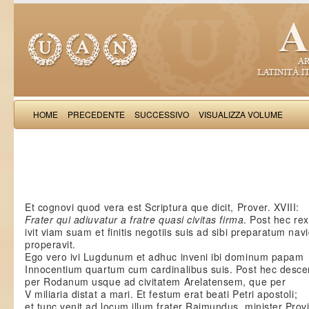
HOME
PRECEDENTE
SUCCESSIVO
VISUALIZZA VOLUME
Salimb
Et cognovi quod vera est Scriptura que dicit, Prover. XVIII:
Frater qui adiuvatur a fratre quasi civitas firma
. Post hec rex
ivit viam suam et finitis negotiis suis ad sibi preparatum nav
properavit.
Ego vero ivi Lugdunum et adhuc inveni ibi dominum papam
Innocentium quartum cum cardinalibus suis. Post hec desce
per Rodanum usque ad civitatem Arelatensem, que per
V miliaria distat a mari. Et festum erat beati Petri apostoli;
et tunc venit ad locum illum frater Raimundus, minister Provi