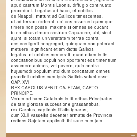
apud castrum Montis Leonis, diffugio continuato
procedunt. Legatus ad haec, et nobiles
de Neapoli, mittunt ad Gallicos timescentes,
ut ad terram redeant, ubi eos asserunt quemque
timere non posse, maxime si omnes se ducant
in domibus circum castrum Capuanae, ubi, sicut
ajunt, si totam universitatem terrae contra
eos contigerit congregari, quidquam non poterant
metuere: significant etiam dictis Gallicis
legatus, et nobiles memorati, quod etiam in iis
concitationibus populi non oporteret eos timentium
assumere animos, vel pavere, quia contra
hujusmodi populum stolidum concitatum omnes
praedicti nobiles cum ipsis Gallicis volunt esse.
CAP. XVII
REX CAROLUS VENIT CAJETAM, CAPTO
PRINCIPE.
Verum ad haec Catalanis in littoribus Principatus
de tam gloriosa successione grassantibus,
rex Carolus, captionis filialis ignarus,
cum XLII vassellis decenter armatis de Provincia
rediens Gajetam applicuit: ibi sane cum jam