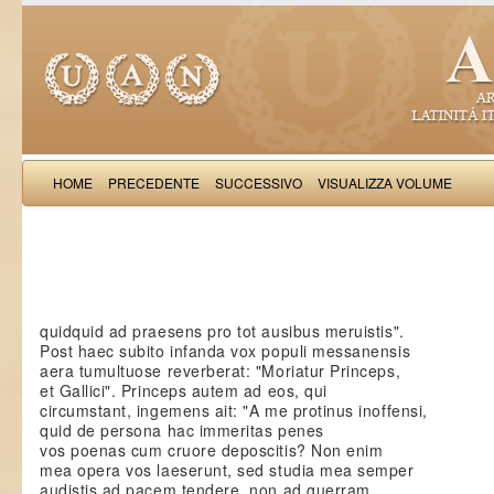
HOME
PRECEDENTE
SUCCESSIVO
VISUALIZZA VOLUME
Saba Malasp
quidquid ad praesens pro tot ausibus meruistis".
Post haec subito infanda vox populi messanensis
aera tumultuose reverberat: "Moriatur Princeps,
et Gallici". Princeps autem ad eos, qui
circumstant, ingemens ait: "A me protinus inoffensi,
quid de persona hac immeritas penes
vos poenas cum cruore deposcitis? Non enim
mea opera vos laeserunt, sed studia mea semper
audistis ad pacem tendere, non ad guerram,