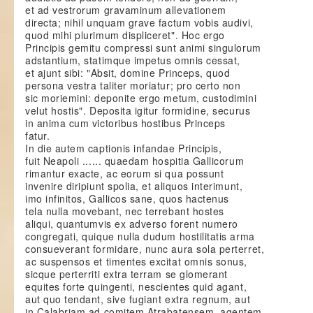
et ad vestrorum gravaminum allevationem
directa; nihil unquam grave factum vobis audivi,
quod mihi plurimum displiceret". Hoc ergo
Principis gemitu compressi sunt animi singulorum
adstantium, statimque impetus omnis cessat,
et ajunt sibi: "Absit, domine Princeps, quod
persona vestra taliter moriatur; pro certo non
sic moriemini: deponite ergo metum, custodimini
velut hostis". Deposita igitur formidine, securus
in anima cum victoribus hostibus Princeps
fatur.
In die autem captionis infandae Principis,
fuit Neapoli ...... quaedam hospitia Gallicorum
rimantur exacte, ac eorum si qua possunt
invenire diripiunt spolia, et aliquos interimunt,
imo infinitos, Gallicos sane, quos hactenus
tela nulla movebant, nec terrebant hostes
aliqui, quantumvis ex adverso forent numero
congregati, quique nulla dudum hostilitatis arma
consueverant formidare, nunc aura sola perterret,
ac suspensos et timentes excitat omnis sonus,
sicque perterriti extra terram se glomerant
equites forte quingenti, nescientes quid agant,
aut quo tendant, sive fugiant extra regnum, aut
in Calabriam ad comitem Atrabatensem, agentem