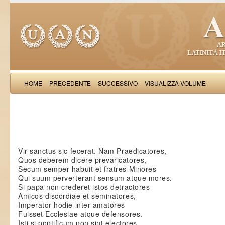
HOME
PRECEDENTE
SUCCESSIVO
VISUALIZZA VOLUME
Petrus de Vinea: Epis
Vir sanctus sic fecerat. Nam Praedicatores,
Quos deberem dicere prevaricatores,
Secum semper habuit et fratres Minores
Qui suum perverterant sensum atque mores.
Si papa non crederet istos detractores
Amicos discordiae et seminatores,
Imperator hodie inter amatores
Fuisset Ecclesiae atque defensores.
Isti si pontificum non sint electores,