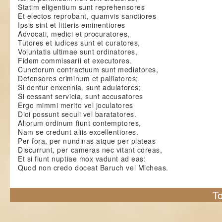
Statim eligentium sunt reprehensores
Et electos reprobant, quamvis sanctiores
Ipsis sint et litteris eminentiores
Advocati, medici et procuratores,
Tutores et iudices sunt et curatores,
Voluntatis ultimae sunt ordinatores,
Fidem commissarii et executores.
Cunctorum contractuum sunt mediatores,
Defensores criminum et palliatores;
Si dentur enxennia, sunt adulatores;
Si cessant servicia, sunt accusatores
Ergo mimmi merito vel joculatores
Dici possunt seculi vel baratatores.
Aliorum ordinum fiunt contemptores,
Nam se credunt aliis excellentiores.
Per fora, per nundinas atque per plateas
Discurrunt, per cameras nec vitant coreas,
Et si fiunt nuptiae mox vadunt ad eas:
Quod non credo doceat Baruch vel Micheas.
To