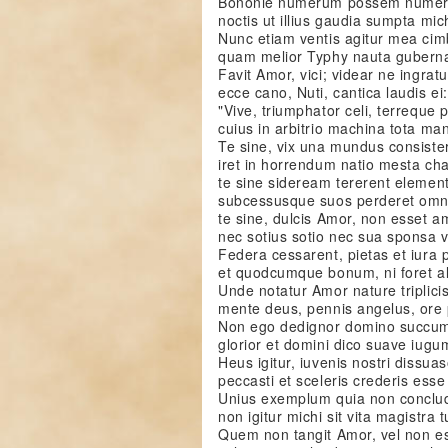
Bononie numerum possem numer
noctis ut illius gaudia sumpta mich
Nunc etiam ventis agitur mea cim
quam melior Typhy nauta gubern
Favit Amor, vici; videar ne ingrat
ecce cano, Nuti, cantica laudis ei:
"Vive, triumphator celi, terreque 
cuius in arbitrio machina tota man
Te sine, vix una mundus consiste
iret in horrendum natio mesta ch
te sine sideream tererent eleme
subcessusque suos perderet omn
te sine, dulcis Amor, non esset 
nec sotius sotio nec sua sponsa v
Federa cessarent, pietas et iura p
et quodcumque bonum, ni foret a
Unde notatur Amor nature triplici
mente deus, pennis angelus, ore 
Non ego dedignor domino succum
glorior et domini dico suave iugu
Heus igitur, iuvenis nostri dissua
peccasti et sceleris crederis esse
Unius exemplum quia non conclud
non igitur michi sit vita magistra t
Quem non tangit Amor, vel non es