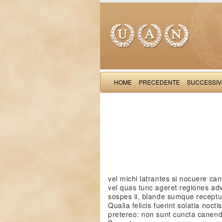
HOME
PRECEDENTE
SUCCESSI
vel michi latrantes si nocuere can
vel quas tunc ageret regiones ad
sospes ii, blande sumque receptu
Qualia felicis fuerint solatia noctis
pretereo: non sunt cuncta canen