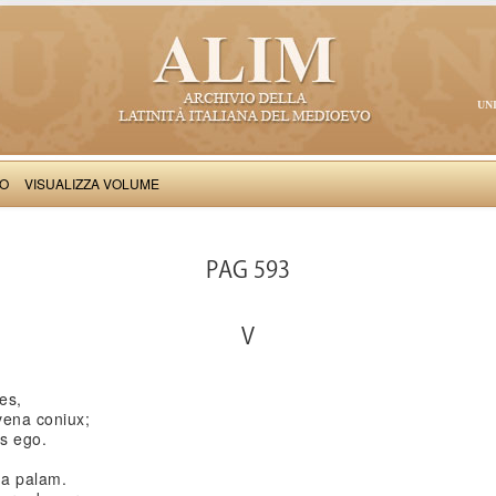
UN
VO
VISUALIZZA VOLUME
Iohannes de Virgilio: Diaffonus
PAG 593
V
es,
vena coniux;
s ego.
da palam.