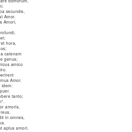
are domorum,
i.
ba secundis,
at Amor.
us Amori,
profundi,
et.
ret hora,
aos;
nta catenam
e genus;
amicus amico
iro.
erirent
lmus Amor.
s idem:
puer.
bere tanto;
m".
sor amoris,
 reus.
it in omnes,
ua.
t aptus amori,