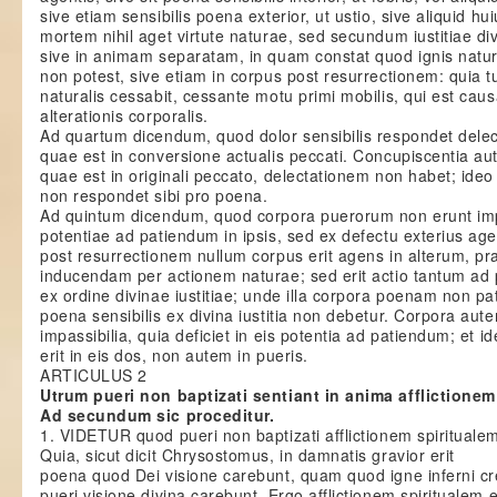
sive etiam sensibilis poena exterior, ut ustio, sive aliquid h
mortem nihil aget virtute naturae, sed secundum iustitiae d
sive in animam separatam, in quam constat quod ignis natur
non potest, sive etiam in corpus post resurrectionem: quia t
naturalis cessabit, cessante motu primi mobilis, qui est cau
alterationis corporalis.
Ad quartum dicendum, quod dolor sensibilis respondet delecta
quae est in conversione actualis peccati. Concupiscentia au
quae est in originali peccato, delectationem non habet; ideo 
non respondet sibi pro poena.
Ad quintum dicendum, quod corpora puerorum non erunt imp
potentiae ad patiendum in ipsis, sed ex defectu exterius agen
post resurrectionem nullum corpus erit agens in alterum, p
inducendam per actionem naturae; sed erit actio tantum a
ex ordine divinae iustitiae; unde illa corpora poenam non pa
poena sensibilis ex divina iustitia non debetur. Corpora au
impassibilia, quia deficiet in eis potentia ad patiendum; et id
erit in eis dos, non autem in pueris.
ARTICULUS 2
Utrum pueri non baptizati sentiant in anima afflictionem
Ad secundum sic proceditur.
1. VIDETUR quod pueri non baptizati afflictionem spiritualem
Quia, sicut dicit Chrysostomus, in damnatis gravior erit
poena quod Dei visione carebunt, quam quod igne inferni c
pueri visione divina carebunt. Ergo afflictionem spiritualem 