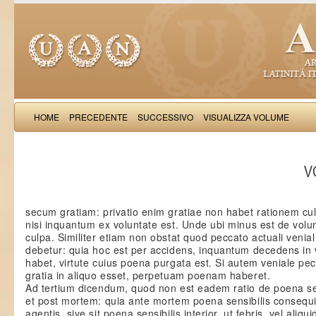
HOME
PRECEDENTE
SUCCESSIVO
VISUALIZZA VOLUME
Thomas Aquinas: Scr
VO
secum gratiam: privatio enim gratiae non habet rationem cu
nisi inquantum ex voluntate est. Unde ubi minus est de volu
culpa. Similiter etiam non obstat quod peccato actuali venia
debetur: quia hoc est per accidens, inquantum decedens in 
habet, virtute cuius poena purgata est. Si autem veniale pe
gratia in aliquo esset, perpetuam poenam haberet.
Ad tertium dicendum, quod non est eadem ratio de poena se
et post mortem: quia ante mortem poena sensibilis consequi
agentis, sive sit poena sensibilis interior, ut febris, vel aliqu