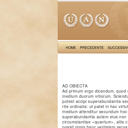
HOME
PRECEDENTE
SUCCESSI
AD OBIECTA
Ad primum ergo dicendum, quod obe
medium duorum vitiorum. Sciendu
potest accipi superabundantia se
rite ordinatis: ut patet in hac virt
medium attenditur secundum hoc 
superabundantia autem eius non
circumstantiae «quantum», aliis ci
possit nimis hanc veritatem serv