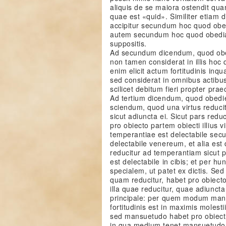
aliquis de se maiora ostendit qu
quae est «quid». Similiter etiam
accipitur secundum hoc quod obedi
autem secundum hoc quod obediat 
suppositis.
Ad secundum dicendum, quod obed
non tamen considerat in illis hoc 
enim elicit actum fortitudinis in
sed considerat in omnibus actibu
scilicet debitum fieri propter pra
Ad tertium dicendum, quod obedie
sciendum, quod una virtus reducitu
sicut adiuncta ei. Sicut pars redu
pro obiecto partem obiecti illius v
temperantiae est delectabile se
delectabile venereum, et alia est d
reducitur ad temperantiam sicut pa
est delectabile in cibis; et per h
specialem, ut patet ex dictis. Sed
quam reducitur, habet pro obiecto
illa quae reducitur, quae adiuncta
principale: per quem modum mans
fortitudinis est in maximis molest
sed mansuetudo habet pro obiecto
in qua medium tenet mansuetudo