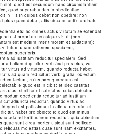
am sint, quod est secundum hanc circumstantiam
 dico, quod superabundantia obedientiae
t in illis in quibus debet non obedire; non
plus quam debet, aliis circumstantiis ordinate
ientia etsi ad omnes actus virtutum se extendat,
quod est proprium unicuique virtuti (non
quantum est medium inter timorem et audaciam);
s virtutum unam rationem specialem,
eceptum superioris.
ntia ad iustitiam reducitur specialem. Sed
r ad aliam dupliciter: vel sicut pars eius, vel
citur virtus ad virtutem, quando reducta habet
irtutis ad quam reducitur: verbi gratia, obiectum
cundum tactum, cuius pars quaedam est
electabile quod est in cibis; et ideo castitas
rs eius; similiter et sobrietas, cuius obiectum
unc modum obedientia reducitur ad iustitiam
 sicut adiuncta reducitur, quando virtus ad
 id quod est potissimum in aliqua materia; et
 dicitur, habet pro obiecto id quod est minus
uetudo ad fortitudinem reducitur: quia obiectum
iis quae sunt circa mortem, sicut sunt bellicae;
 reliquas molestias quae sunt iram excitantes,
; et per hunc modum modestia, quae