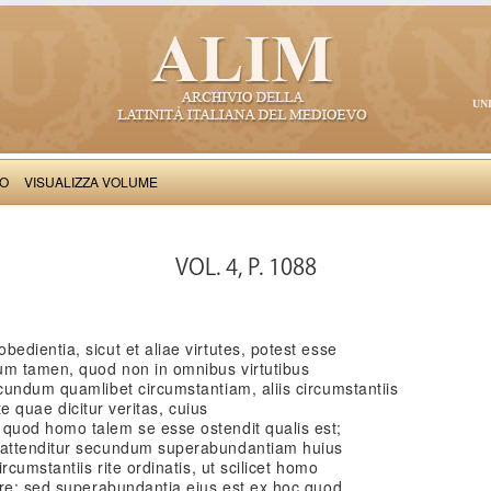
UN
VO
VISUALIZZA VOLUME
Thomas Aquinas: Scriptum super Libros Sententiarum, II
VOL. 4, P. 1088
dientia, sicut et aliae virtutes, potest esse
m tamen, quod non in omnibus virtutibus
cundum quamlibet circumstantiam, aliis circumstantiis
ute quae dicitur veritas, cuius
quod homo talem se esse ostendit qualis est;
 attenditur secundum superabundantiam huius
rcumstantiis rite ordinatis, ut scilicet homo
are; sed superabundantia eius est ex hoc quod