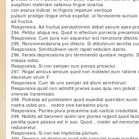
suspitioni materiam calamus lingue vicarius
non avarus indicat, et frigoris impetum ventique
pulsum prodige lingue virtus expellat, ut florescente surculo
ad fructus.
Responsiva. Ad fructus perceptionem debet secure spes pro
294. Petitur aliqua res. Quod in effectum porrecta precamin
Responsiva. Cum pura non separetur loci remotione dilectio
295. Recommendatoria pro dilecto. Si dilectorum servitia cu
Responsiva. Similitudinem venti rapidi nebulam dantis.
296. Iterata deprecatoria pro terminando quodam negotio. Sat
missas vobis.
Responsiva. Si non semper cum preces privantur.
297. Rogat amicus amicum quod non molestet eum ratione c
discretum virum F.
Responsiva. Cum de uno semper ad alium servitiorum.
Responsiva quod non admittit preces suas quia non potest
onerosa transmissio.
298. Potestas ad potestatem quod expediat quendam suum c
nostra vobis pro... nostro cive karissimo plura.
Responsiva. Pluries plura precamina sub iusticie credulitate
299. Nobilis ad baronem quem iam pluries rogavit quod faci
perdita quam passus est in suo. Quod... noster ad memori
reduceretur.
Responsiva. Si non est implicitas plurium.
300. Devotus ad dominum quod sibi consulat super quodam