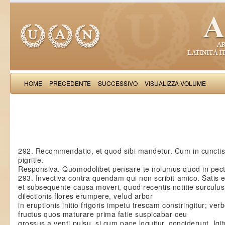
HOME
PRECEDENTE
SUCCESSIVO
VISUALIZZA VOLUME
Matthaeus d
292. Recommendatio, et quod sibi mandetur. Cum in cunctis o
pigritie.
Responsiva. Quomodolibet pensare te nolumus quod in pect
293. Invectiva contra quendam qui non scribit amico. Satis et
et subsequente causa moveri, quod recentis notitie surculus 
dilectionis flores erumpere, velud arbor
in eruptionis initio frigoris impetu trescam constringitur; v
fructus quos maturare prima fatie suspicabar ceu
grossus a venti pulsu, si cum pace loquitur, conciderunt. Igi