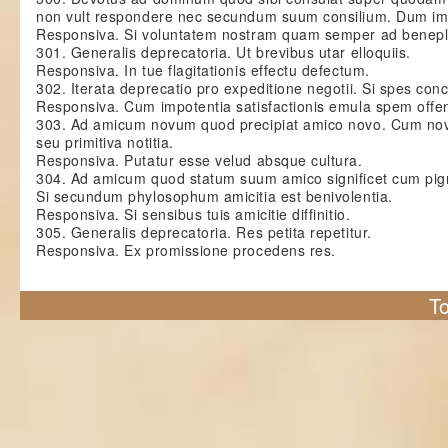
non vult respondere nec secundum suum consilium. Dum imm
Responsiva. Si voluntatem nostram quam semper ad benepl
301. Generalis deprecatoria. Ut brevibus utar elloquiis.
Responsiva. In tue flagitationis effectu defectum.
302. Iterata deprecatio pro expeditione negotii. Si spes co
Responsiva. Cum impotentia satisfactionis emula spem offe
303. Ad amicum novum quod precipiat amico novo. Cum nove
seu primitiva notitia.
Responsiva. Putatur esse velud absque cultura.
304. Ad amicum quod statum suum amico significet cum pigri
Si secundum phylosophum amicitia est benivolentia.
Responsiva. Si sensibus tuis amicitie diffinitio.
305. Generalis deprecatoria. Res petita repetitur.
Responsiva. Ex promissione procedens res.
To