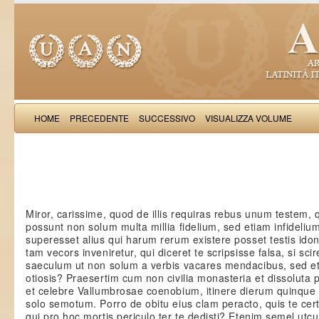
HOME
PRECEDENTE
SUCCESSIVO
VISUALIZZA VOLUME
Andrea
Miror, carissime, quod de illis requiras rebus unum testem, 
possunt non solum multa millia fidelium, sed etiam infidelium.
superesset alius qui harum rerum existere posset testis ido
tam vecors inveniretur, qui diceret te scripsisse falsa, si scir
saeculum ut non solum a verbis vacares mendacibus, sed e
otiosis? Praesertim cum non civilia monasteria et dissoluta 
et celebre Vallumbrosae coenobium, itinere dierum quinque 
solo semotum. Porro de obitu eius clam peracto, quis te certi
qui pro hoc mortis periculo ter te dedisti? Etenim semel ut