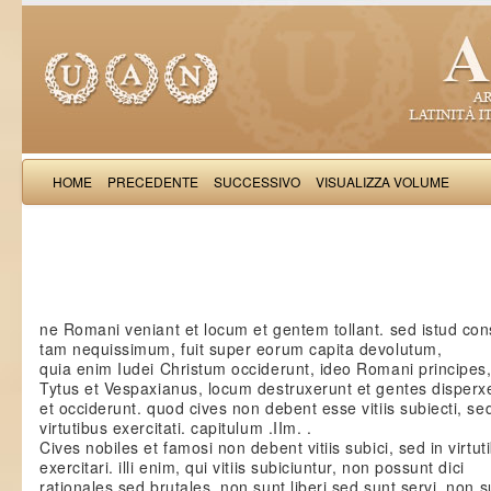
HOME
PRECEDENTE
SUCCESSIVO
VISUALIZZA VOLUME
Iacobus de Varagi
ne Romani veniant et locum et gentem tollant. sed istud con
tam nequissimum, fuit super eorum capita devolutum,
quia enim Iudei Christum occiderunt, ideo Romani principes, 
Tytus et Vespaxianus, locum destruxerunt et gentes disperx
et occiderunt. quod cives non debent esse vitiis subiecti, sed
virtutibus exercitati. capitulum .IIm. .
Cives nobiles et famosi non debent vitiis subici, sed in virtut
exercitari. illi enim, qui vitiis subiciuntur, non possunt dici
rationales sed brutales, non sunt liberi sed sunt servi, non s