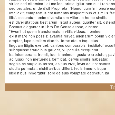
viriles sed effeminati et molles. primo igitur non sunt racion
sed brutales, unde dicit Propheta: "Homo, cum in honore es
intellexit; comparatus est iumentis insipientibus et similis fac
illis". secundum enim diversitatem vitiorum homo similis
est diversitatibus bestiarum. istud autem, qualiter sit, ostend
Boetius eleganter in libro De Consolatione, dicens:
"Evenit ut quem transformatum vitiis videas, hominem
existimare non possis: avaritia fervet, alienarum opum viole
ereptor, lupo similem dixeris; ferox atque inquietus
linguam litigiis exercet, canibus comparabis; insidiator occul
subripuisse fraudibus gaudet, vulpeculis exequetur.
ira intemperans fremit, leonis animum gestare credetur; pav
ac fugax non metuenda formidat, cervis similis habeatur.
segnis ac stupidus torpet, asinus vivit, levis ac inconstans
studia permutat. nichil avibus differt, fedis inmundisque
libidinibus inmergitur, sordide suis voluptate detinetur. ita
To