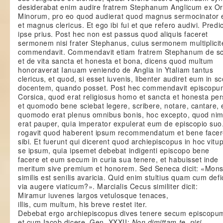
desiderabat enim audire fratrem Stephanum Anglicum ex Or
Minorum, pro eo quod audierat quod magnus sermocinator 
et magnus clericus. Et ego ibi fui et que refero audivi. Predic
ipse prius. Post hec non est passus quod aliquis faceret
sermonem nisi frater Stephanus, cuius sermonem multiplicit
commendavit. Commendavit etiam fratrem Stephanum de sc
et de vita sancta et honesta et bona, dicens quod multum
honoraverat Ianuam veniendo de Anglia in Ytaliam tantus
clericus, et quod, si esset iuvenis, libenter audiret eum in sc
docentem, quando posset. Post hec commendavit episcopu
Corsica, quod erat religiosus homo et sancta et honesta pe
et quomodo bene sciebat legere, scribere, notare, cantare, 
quomodo erat plenus omnibus bonis, hoc excepto, quod nim
erat pauper, quia imperator expulerat eum de episcopio suo
rogavit quod haberent ipsum recommendatum et bene facer
sibi. Et fuerunt qui dicerent quod archiepiscopus in hoc vitup
se ipsum, quia ipsemet debebat indigenti episcopo bene
facere et eum secum in curia sua tenere, et habuisset inde
meritum sive premium et honorem. Sed Seneca dicit: «Mons
similis est senilis avaricia. Quid enim stultius quam cum defi
via augere viaticum?». Marcialis Cecus similiter dicit:
Miramur iuvenes largos vetulosque tenaces,
illis, cum multum, his breve restet iter.
Debebat ergo archiepiscopus dives tenere secum episcop
et cum Iacob dicere, Gen. XXXII:
Non dimittam te, nisi