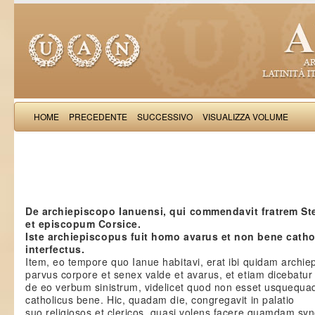
HOME
PRECEDENTE
SUCCESSIVO
VISUALIZZA VOLUME
Salimb
De archiepiscopo Ianuensi, qui commendavit fratrem 
et episcopum Corsice.
Iste archiepiscopus fuit homo avarus et non bene cath
interfectus.
Item, eo tempore quo Ianue habitavi, erat ibi quidam archie
parvus corpore et senex valde et avarus, et etiam dicebatur
de eo verbum sinistrum, videlicet quod non esset usquequa
catholicus bene. Hic, quadam die, congregavit in palatio
suo religiosos et clericos, quasi volens facere quamdam sy