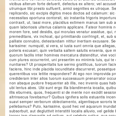
vicibus alterum forte defuerit, defectus ex altero; vel accus
utrumque tibi presto suffuerit, amici segnities ex utroque. S
replicando, sic excipis digitos meos doctos ad calamum: si
necessitas oportuna contorsit, sic instantia frigoris importun
contraxit, ut, lassi more, placidius extimem manus iam sub 
quam laboriosis ulterius calamis applicare. Fateor hominis n
morem fore, sed desidis, qui morulas venatur assidue, qui
premeditans, vix inchoat, qui primitiando confringit, et, sub s
palliate connubio, detestandam nititur inertiam excusare. Se
karissime: numquid, si vera, si iusta sunt omnia que allegas,
poteris excusari, quin verbalia saltem salutis enxenia, que
quorum facilis inter homines mercatura distenditur, vive voci
cum plures occurrerint, uni presertim ex minimis tuis, qui te d
nuntiares? Ut prosperitatis tue sermo gratificus, tuorum fac
faciens, hinc inde placida iocunditate discurreret, possetque
querentibus vox letitie respondere? At ego non improvida p
credideram inter alios tuorum successuum prenarrator occu
non absque pudore frequenter ab illis, nec invenio quas habi
ubi lentus abes. Ubi sunt ergo illa blandimenta iocalia, quibu
illis eburneis, quos, frequenti si de mente non excidit sessi
altrinsecus fovebamur? Quibus ignifera solis estuantis incen
suavi semper verborum oblectamento, algentisque sororis t
pellebamus? Puto, karissime, quod hec vel aquarum inundat
subsorbuit, aut degluttivit interstitii localis alluvio, vel gelid
torpor iam clamantis ad ostium, aut celebris potius, qua pr