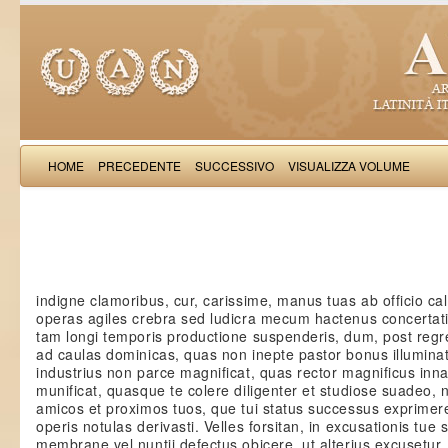
HOME
PRECEDENTE
SUCCESSIVO
VISUALIZZA VOLUME
Nicolaus de
indigne clamoribus, cur, carissime, manus tuas ab officio ca
operas agiles crebra sed ludicra mecum hactenus concertat
tam longi temporis productione suspenderis, dum, post re
ad caulas dominicas, quas non inepte pastor bonus illuminat
industrius non parce magnificat, quas rector magnificus innata
munificat, quasque te colere diligenter et studiose suadeo, 
amicos et proximos tuos, que tui status successus exprimer
operis notulas derivasti. Velles forsitan, in excusationis tue 
membrane vel nuntii defectus obicere, ut alterius excusetur,