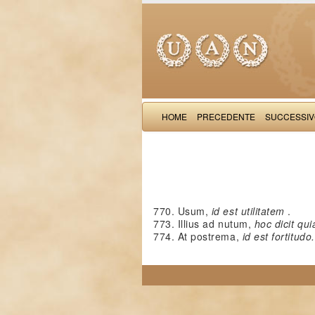
HOME
PRECEDENTE
SUCCESSI
770. Usum,
id est utilitatem
.
773. Illius ad nutum,
hoc dicit qui
774. At postrema,
id est fortitudo.