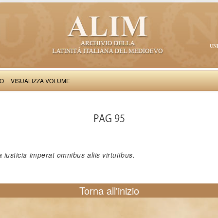
UN
VO
VISUALIZZA VOLUME
Stephanardus de Vicomercato: Liber de gestis in civitate Mediolani (commentum
PAG 95
a iusticia imperat omnibus aliis virtutibus.
Torna all'inizio