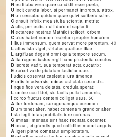
N
ec titubo vera quae condidit esse poeta,
U
incit cuncta labor, si permanet improbus, atrox.
N
on cessabo quidem quae quivi scribere scire.
C
ensuit infelix mea stulta scientia, metris;
A
ctis, perfectis, nulli dare ni sapienti,
N
ectareae nostrae Mathildi scilicet, orbem
C
uius habet nomen repletum propter honorem
I
llius immensum, quem servat more parentum. 40
L
atius ista viget, virtutes quattuor illae
L
argifluae degunt omni quia tempore secum.
A
lta regens iustos regit hanc prudentia cunctos:
D
iscrete vadit, sua temperat acta ducatrix:
E
xercet valde pietatem iusticiamque: .
I
udicis observat caelestis iura timenda:
F
ortis in adversis, minus est elata secundis:
I
nque fide vera deitatis, credula sperat:
L
umine ceu fidei, sic factis pollet amoenis,
I
ccirco fructus centeni colliget usus. 50
A
lter terdenam, sexagenamque coronam
D
um tenet alter, habet centenam grandior alter,
I
sta legit totas probitatis iure coronas.
G
imnasii mensae sint haec recitata decenter,
N
oscat, ei grandis quod calliditas manet anguis,
A
ligeri plane comitatur simplicitatem.
P
osteritas nostra tantam dominam volo noscat.