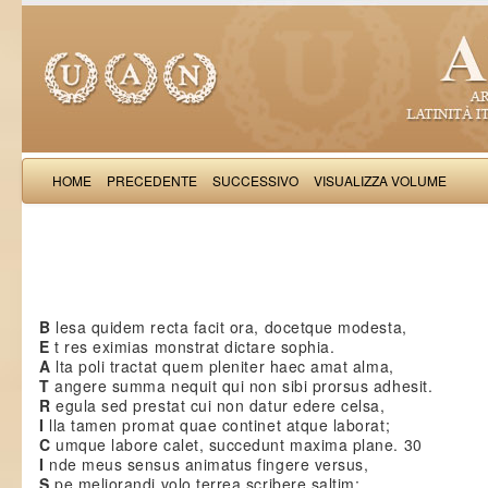
HOME
PRECEDENTE
SUCCESSIVO
VISUALIZZA VOLUME
Donizo p
B
lesa quidem recta facit ora, docetque modesta,
E
t res eximias monstrat dictare sophia.
A
lta poli tractat quem pleniter haec amat alma,
T
angere summa nequit qui non sibi prorsus adhesit.
R
egula sed prestat cui non datur edere celsa,
I
lla tamen promat quae continet atque laborat;
C
umque labore calet, succedunt maxima plane. 30
I
nde meus sensus animatus fingere versus,
S
pe meliorandi volo terrea scribere saltim;