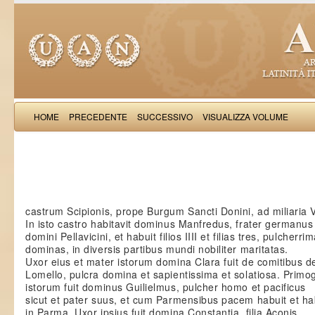
HOME
PRECEDENTE
SUCCESSIVO
VISUALIZZA VOLUME
Salimb
castrum Scipionis, prope Burgum Sancti Donini, ad miliaria V
In isto castro habitavit dominus Manfredus, frater germanus 
domini Pellavicini, et habuit filios IIII et filias tres, pulcherri
dominas, in diversis partibus mundi nobiliter maritatas.
Uxor eius et mater istorum domina Clara fuit de comitibus d
Lomello, pulcra domina et sapientissima et solatiosa. Primo
istorum fuit dominus Guilielmus, pulcher homo et pacificus
sicut et pater suus, et cum Parmensibus pacem habuit et ha
in Parma. Uxor ipsius fuit domina Constantia, filia Açonis