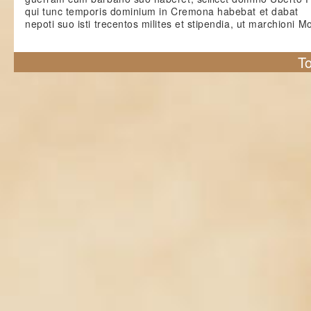
qui tunc temporis dominium in Cremona habebat et dabat
nepoti suo isti trecentos milites et stipendia, ut marchioni M
To