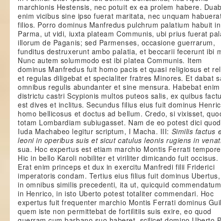
marchionis Hestensis, nec potuit ex ea prolem habere. Dua
enim vicibus sine ipso fuerat maritata, nec unquam habuera
filios. Porro dominus Manfredus pulchrum palatium habuit in
Parma, ut vidi, iuxta plateam Communis, ubi prius fuerat pa
illorum de Paganis; sed Parmenses, occasione guerrarum,
funditus destruxerunt ambo palatia, et beccarii fecerunt ibi
Nunc autem solummodo est ibi platea Communis. Item
dominus Manfredus fuit homo pacis et quasi religiosus et rel
et regulas diligebat et specialiter fratres Minores. Et dabat 
omnibus regulis abundanter et sine mensura. Habebat enim
districtu castri Scypionis multos puteos salis, ex quibus fact
est dives et inclitus. Secundus filius eius fuit dominus Henri
homo bellicosus et doctus ad bellum. Credo, si vixisset, quo
totam Lombardiam subiugasset. Nam de eo potest dici quod
Iuda Machabeo legitur scriptum, I Macha. III:
Similis factus 
leoni in operibus suis et sicut catulus leonis rugiens in vena
sua. Hoc expertus est etiam marchio Montis Ferrati tempore
Hic in bello Karoli nobiliter et viriliter dimicando fuit occisus.
Erat enim princeps et dux in exercitu Manfredi filii Friderici
imperatoris condam. Tertius eius filius fuit dominus Ubertus,
in omnibus similis precedenti, ita ut, quicquid commendatum
in Henrico, in isto Uberto potest totaliter commendari. Hoc
expertus fuit frequenter marchio Montis Ferrati dominus Guil
quem iste non permittebat de fortilitiis suis exire, eo quod
guerram cum barbano suo haberet, scilicet domino Uberto Pe