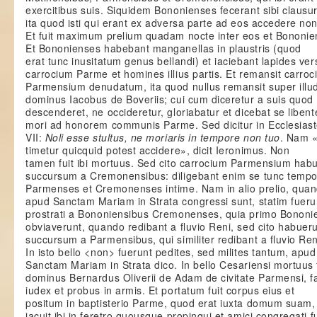
exercitibus suis. Siquidem Bononienses fecerant sibi clausu
ita quod isti qui erant ex adversa parte ad eos accedere non
Et fuit maximum prelium quadam nocte inter eos et Bononie
Et Bononienses habebant manganellas in plaustris (quod
erat tunc inusitatum genus bellandi) et iaciebant lapides ver
carrocium Parme et homines illius partis. Et remansit carro
Parmensium denudatum, ita quod nullus remansit super illud
dominus Iacobus de Boveriis; cui cum diceretur a suis quod
descenderet, ne occideretur, gloriabatur et dicebat se libent
mori ad honorem communis Parme. Sed dicitur in Ecclesias
VII:
Noli esse stultus, ne moriaris in tempore non tuo
. Nam 
timetur quicquid potest accidere», dicit Ieronimus. Non
tamen fuit ibi mortuus. Sed cito carrocium Parmensium habu
succursum a Cremonensibus: diligebant enim se tunc tempo
Parmenses et Cremonenses intime. Nam in alio prelio, qua
apud Sanctam Mariam in Strata congressi sunt, statim fueru
prostrati a Bononiensibus Cremonenses, quia primo Bononi
obviaverunt, quando redibant a fluvio Reni, sed cito habuer
succursum a Parmensibus, qui similiter redibant a fluvio Ren
In isto bello <non> fuerunt pedites, sed milites tantum, apud
Sanctam Mariam in Strata dico. In bello Cesariensi mortuus 
dominus Bernardus Oliverii de Adam de civitate Parmensi, 
iudex et probus in armis. Et portatum fuit corpus eius et
positum in baptisterio Parme, quod erat iuxta domum suam,
iacuit ibi in feretro quousque propinqui et amici congregati f