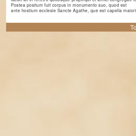
Postea positum fuit corpus in monumento suo, quod est
ante hostium ecclesie Sancte Agathe, que est capella maior
To