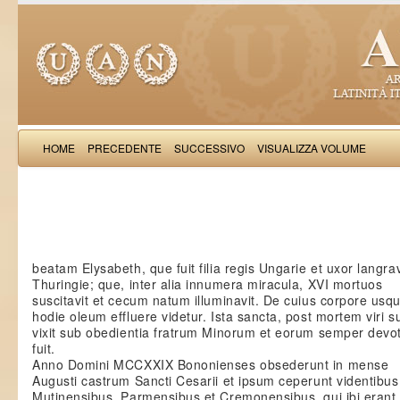
HOME
PRECEDENTE
SUCCESSIVO
VISUALIZZA VOLUME
Salimb
beatam Elysabeth, que fuit filia regis Ungarie et uxor langrav
Thuringie; que, inter alia innumera miracula, XVI mortuos
suscitavit et cecum natum illuminavit. De cuius corpore usq
hodie oleum effluere videtur. Ista sancta, post mortem viri su
vixit sub obedientia fratrum Minorum et eorum semper devo
fuit.
Anno Domini MCCXXIX Bononienses obsederunt in mense
Augusti castrum Sancti Cesarii et ipsum ceperunt videntibus
Mutinensibus, Parmensibus et Cremonensibus, qui ibi erant