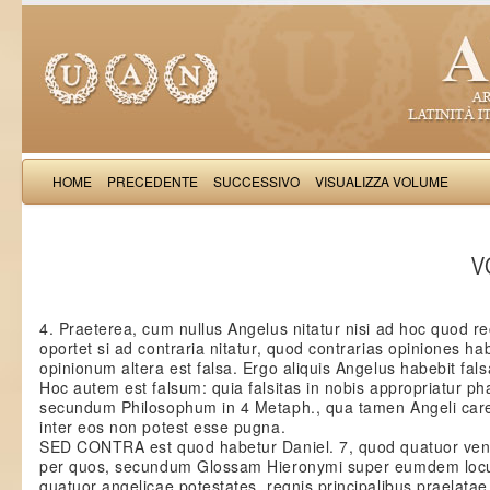
HOME
PRECEDENTE
SUCCESSIVO
VISUALIZZA VOLUME
Thomas Aquinas: Scr
VO
4. Praeterea, cum nullus Angelus nitatur nisi ad hoc quod rec
oportet si ad contraria nitatur, quod contrarias opiniones h
opinionum altera est falsa. Ergo aliquis Angelus habebit fa
Hoc autem est falsum: quia falsitas in nobis appropriatur ph
secundum Philosophum in 4 Metaph., qua tamen Angeli care
inter eos non potest esse pugna.
SED CONTRA est quod habetur Daniel. 7, quod quatuor vent
per quos, secundum Glossam Hieronymi super eumdem locum
quatuor angelicae potestates, regnis principalibus praelatae