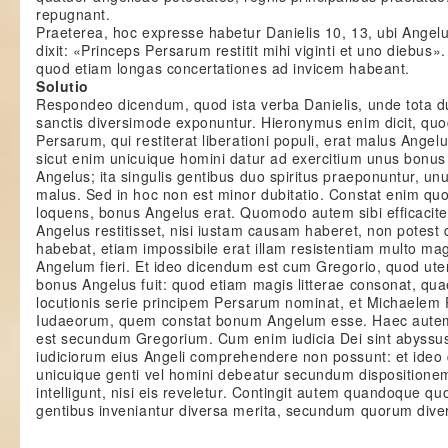
repugnant.
Praeterea, hoc expresse habetur Danielis 10, 13, ubi Ange
dixit: «Princeps Persarum restitit mihi viginti et uno diebus»
quod etiam longas concertationes ad invicem habeant.
Solutio
Respondeo dicendum, quod ista verba Danielis, unde tota dub
sanctis diversimode exponuntur. Hieronymus enim dicit, quod
Persarum, qui restiterat liberationi populi, erat malus Angelu
sicut enim unicuique homini datur ad exercitium unus bonus 
Angelus; ita singulis gentibus duo spiritus praeponuntur, unu
malus. Sed in hoc non est minor dubitatio. Constat enim qu
loquens, bonus Angelus erat. Quomodo autem sibi efficacite
Angelus restitisset, nisi iustam causam haberet, non potest 
habebat, etiam impossibile erat illam resistentiam multo m
Angelum fieri. Et ideo dicendum est cum Gregorio, quod ut
bonus Angelus fuit: quod etiam magis litterae consonat, qu
locutionis serie principem Persarum nominat, et Michaelem
Iudaeorum, quem constat bonum Angelum esse. Haec autem 
est secundum Gregorium. Cum enim iudicia Dei sint abyssus
iudiciorum eius Angeli comprehendere non possunt: et ideo 
unicuique genti vel homini debeatur secundum disposition
intelligunt, nisi eis reveletur. Contingit autem quandoque quo
gentibus inveniantur diversa merita, secundum quorum diver