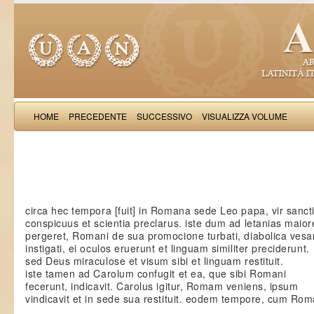
HOME
PRECEDENTE
SUCCESSIVO
VISUALIZZA VOLUME
Iacobus de Varagi
circa hec tempora [fuit] in Romana sede Leo papa, vir sancti
conspicuus et scientia preclarus. iste dum ad letanias maior
pergeret, Romani de sua promocione turbati, diabolica vesa
instigati, ei oculos eruerunt et linguam similiter preciderunt.
sed Deus miraculose et visum sibi et linguam restituit.
iste tamen ad Carolum confugit et ea, que sibi Romani
fecerunt, indicavit. Carolus igitur, Romam veniens, ipsum
vindicavit et in sede sua restituit. eodem tempore, cum R