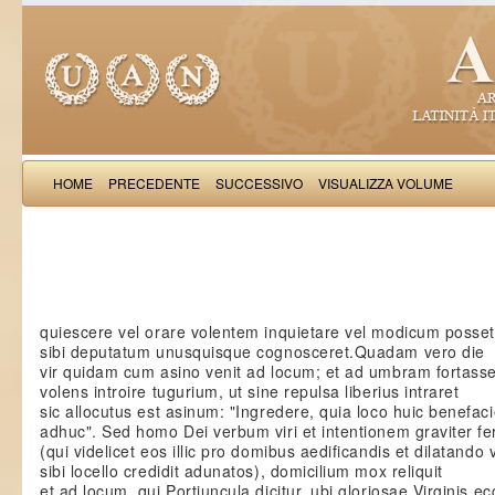
HOME
PRECEDENTE
SUCCESSIVO
VISUALIZZA VOLUME
Iulianus de 
quiescere vel orare volentem inquietare vel modicum posse
sibi deputatum unusquisque cognosceret.Quadam vero die
vir quidam cum asino venit ad locum; et ad umbram fortas
volens introire tugurium, ut sine repulsa liberius intraret
sic allocutus est asinum: "Ingredere, quia loco huic benefa
adhuc". Sed homo Dei verbum viri et intentionem graviter fe
(qui videlicet eos illic pro domibus aedificandis et dilatando
sibi locello credidit adunatos), domicilium mox reliquit
et ad locum, qui Portiuncula dicitur, ubi gloriosae Virginis e