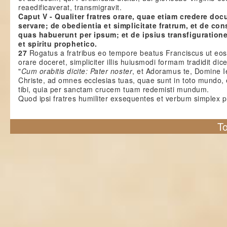
reaedificaverat, transmigravit.
Caput V - Qualiter fratres orare, quae etiam credere docu
servare; de obedientia et simplicitate fratrum, et de co
quas habuerunt per ipsum; et de ipsius transfiguration
et spiritu prophetico.
27
Rogatus a fratribus eo tempore beatus Franciscus ut eos
orare doceret, simpliciter illis huiusmodi formam tradidit dic
"
Cum orabitis dicite: Pater noster
, et Adoramus te, Domine 
Christe, ad omnes ecclesias tuas, quae sunt in toto mundo,
tibi, quia per sanctam crucem tuam redemisti mundum.
Quod ipsi fratres humiliter exsequentes et verbum simplex p
To