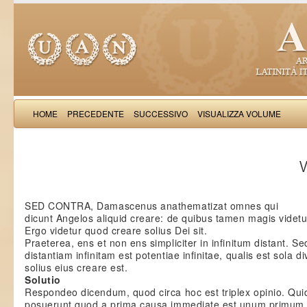
HOME
PRECEDENTE
SUCCESSIVO
VISUALIZZA VOLUME
Thomas Aquinas: Scr
V
SED CONTRA, Damascenus anathematizat omnes qui
dicunt Angelos aliquid creare: de quibus tamen magis videtu
Ergo videtur quod creare solius Dei sit.
Praeterea, ens et non ens simpliciter in infinitum distant. S
distantiam infinitam est potentiae infinitae, qualis est sola d
solius eius creare est.
Solutio
Respondeo dicendum, quod circa hoc est triplex opinio. Qu
posuerunt quod a prima causa immediate est unum primum