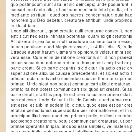
quo postmodum sunt alia, et sic deinceps; unde posuerunt, 
causari mediante alia, et animam mediante intelligentia, et
mediante spirituali: quod pro haeresi condemnatur: quia hae
honorem qui Deo debetur, creaturae attribuit; unde propin
in idolatriam.
Unde alii dixerunt, quod creatio nulli creaturae convenit, n
est; sicut nec esse infinitae potentiae, quam exigit creationi
Alii dixerunt creationem nulli creaturae communicatam esse
tamen potuisse: quod Magister asserit, in 4 lib., dist. 5, in fi
Utraque autem harum ultimarum opinionum videtur mihi sec
vera esse. Cum enim de ratione creationis sit ut non praeexis
minus secundum naturae ordinem, hoc potest accipi vel ex pa
parte creati. Si ex parte creantis, sic dicitur illa actio esse 
super actione alicuius causae praecedentis; et sic est acti
primae: quia omnis actio secundae causae firmatur super a
primae. Unde sicut non potest communicari alicui creaturae
prima; ita non potest communicari sibi quod sit creans. Si 
parte creati, sic illius proprie est creatio cui non praeexistat a
hoc est esse. Unde dicitur in lib. de Causis, quod prima re
est esse; et alibi in eodem lib. dicitur, quod esse est per cr
et aliae perfectiones superadditae per informationem, et in 
praecipue illud esse quod est primae partis, scilicet materiae
accipiendo creationem, potuit communicari creaturae, ut pe
primae operantis in ipsa, aliquod esse simplex, vel materia 
hoc modo Philosophi posuerunt intelligentias creare, quamvi