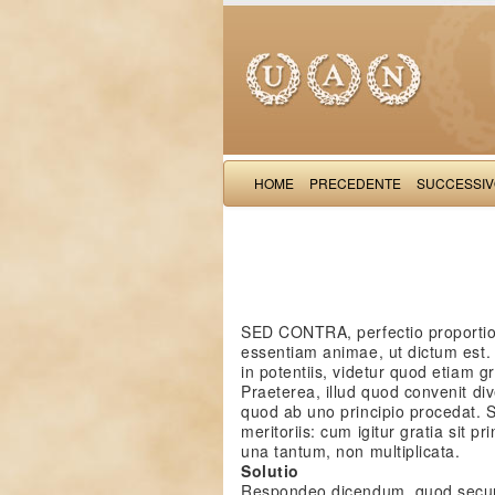
HOME
PRECEDENTE
SUCCESSI
SED CONTRA, perfectio proportiona
essentiam animae, ut dictum est. 
in potentiis, videtur quod etiam gra
Praeterea, illud quod convenit d
quod ab uno principio procedat. 
meritoriis: cum igitur gratia sit p
una tantum, non multiplicata.
Solutio
Respondeo dicendum, quod secundu