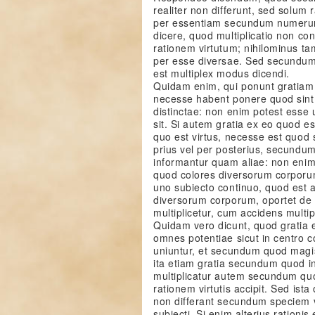
realiter non differunt, sed solum 
per essentiam secundum numerum
dicere, quod multiplicatio non co
rationem virtutum; nihilominus ta
per esse diversae. Sed secundum 
est multiplex modus dicendi.
Quidam enim, qui ponunt gratiam 
necesse habent ponere quod sint
distinctae: non enim potest esse 
sit. Si autem gratia ex eo quod e
quo est virtus, necesse est quod si
prius vel per posterius, secundum
informantur quam aliae: non enim
quod colores diversorum corporum
uno subiecto continuo, quod est a
diversorum corporum, oportet d
multiplicetur, cum accidens multipl
Quidam vero dicunt, quod gratia e
omnes potentiae sicut in centro col
uniuntur, et secundum quod magis
ita etiam gratia secundum quod in
multiplicatur autem secundum quod
rationem virtutis accipit. Sed ista
non differant secundum speciem 
subiecti. Si enim alterius rationis 