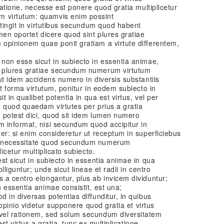
ratione, necesse est ponere quod gratia multiplicetur
 virtutum: quamvis enim possint
ntingit in virtutibus secundum quod habent
men oportet dicere quod sint plures gratiae
opinionem quae ponit gratiam a virtute differentem,
non esse sicut in subiecto in essentia animae,
 plures gratiae secundum numerum virtutum
ut idem accidens numero in diversis substantiis
st forma virtutum, ponitur in eodem subiecto in
t in qualibet potentia in qua est virtus, vel per
 quod quaedam virtutes per prius a gratia
 potest dici, quod sit idem lumen numero
 informat, nisi secundum quod accipitur in
er: si enim consideretur ut receptum in superficiebus
e necessitate quod secundum numerum
icetur multiplicato subiecto.
st sicut in subiecto in essentia animae in qua
liguntur; unde sicut lineae et radii in centro
 a centro elongantur, plus ab invicem dividuntur;
 essentia animae consistit, est una;
 in diversas potentias diffunditur, in quibus
 opinio videtur supponere quod gratia et virtus
vel rationem, sed solum secundum diversitatem
est virtus a gratia, tunc ex multiplicatione