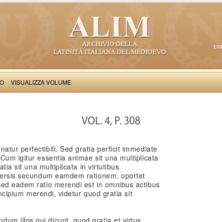
UN
VO
VISUALIZZA VOLUME
Thomas Aquinas: Scriptum super Libros Sententiarum, II
VOL. 4, P. 308
tur perfectibili. Sed gratia perficit immediate
Cum igitur essentia animae sit una multiplicata
tia sit una multiplicata in virtutibus.
iversis secundum eamdem rationem, oportet
Sed eadem ratio merendi est in omnibus actibus
rincipium merendi, videtur quod gratia sit
m illos qui dicunt, quod gratia et virtus