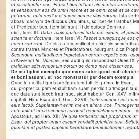
et piscabuntur eos. Et post hec mittam eis multos venatores
et venabuntur eos de omni monte et de omni colle et de cav
petrarum, quia oculi mei super omnes vias eorum
. Ista verb
abbas Ioachym de duobus Ordinibus, scilicet de fratribus Mi
et Predicatoribus. Item isti sunt illi de quibus Dominus
dixit, Iere. III:
Dabo vobis pastores iuxta cor meum, et pasce
scientia et doctrina
. Item Iere. VI:
Pascet unusquisque eos q
manu sua sunt
. De eis autem, scilicet de clericis secularibus
contra fratres Minores et Predicatores insurgunt, dicit Proph
Secundum multitudinem impietatum eorum expelle eos, qu
irritaverunt te, Domine
. Sed audi quid respondeat Osee IX:
maliciam adinventionum eorum de domo mea eiciam eos
.
De multiplici exemplo quo monstratur quod mali clerici
et boni assumi, et hoc monstratur per decem exempla.
Quod in multis figuris prefiguratum fuit. Et primo, in Esau,
qui propter culpam et stultitiam suam perdidit primogenita s
que data sunt Iacob fratri suo, sicut habetur Gen. XXV in fin
capituli. Hinc Esau dixit, Gen. XXVII:
Iuste vocatum est nom
eius Iacob. Supplantavit enim me en altera vice. Primogeni
ante tulit et nunc secundo surripuit benedictionem meam
. I
Apostolus, ad Heb. XII:
Ne quis fornicator aut prophanus ut
Esau, qui propter unam escam vendidit primitiva sua. Scitot
quoniam et postea cupiens hereditare benedictionem reprob