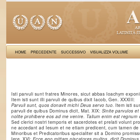
HOME
PRECEDENTE
SUCCESSIVO
VISUALIZZA VOLUME
Salimb
Isti parvuli sunt fratres Minores, sicut abbas Ioachym exponi
Item isti sunt illi parvuli de quibus dixit Iacob, Gen. XXXIII:
Parvuli sunt, quos donavit michi Deus servo tuo
. Item isti su
parvuli de quibus Dominus dicit, Mat. XIX:
Sinite parvulos et
nolite prohibere eos ad me venire. Talium enim est regnum
Sed clerici nostri temporis et sacerdotes et prelati volunt pr
ne accedant ad Iesum et ne etiam predicent, cum tamen de 
Minoribus et Predicatoribus specialiter sit a Domino promis
Iere. XVI:
Ecce ego mittam piscatores multos, dicit Dominus