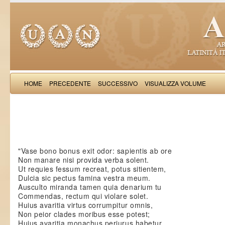
HOME
PRECEDENTE
SUCCESSIVO
VISUALIZZA VOLUME
Richardus Ve
"Vase bono bonus exit odor: sapientis ab ore
Non manare nisi provida verba solent.
Ut requies fessum recreat, potus sitientem,
Dulcia sic pectus famina vestra meum.
Ausculto miranda tamen quia denarium tu
Commendas, rectum qui violare solet.
Huius avaritia virtus corrumpitur omnis,
Non peior clades moribus esse potest;
Huius avaritia monachus periurus habetur,