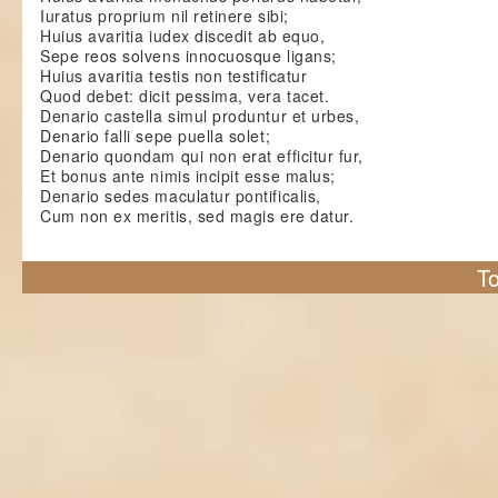
Iuratus proprium nil retinere sibi;
Huius avaritia iudex discedit ab equo,
Sepe reos solvens innocuosque ligans;
Huius avaritia testis non testificatur
Quod debet: dicit pessima, vera tacet.
Denario castella simul produntur et urbes,
Denario falli sepe puella solet;
Denario quondam qui non erat efficitur fur,
Et bonus ante nimis incipit esse malus;
Denario sedes maculatur pontificalis,
Cum non ex meritis, sed magis ere datur.
To