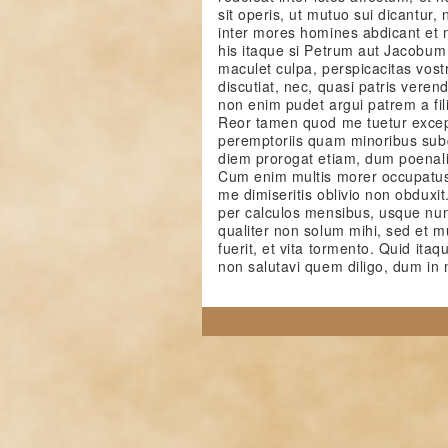
sit operis, ut mutuo sui dicantur,
inter mores homines abdicant et n
his itaque si Petrum aut Jacobum n
maculet culpa, perspicacitas vos
discutiat, nec, quasi patris veren
non enim pudet argui patrem a fili
Reor tamen quod me tuetur excep
peremptoriis quam minoribus subd
diem prorogat etiam, dum poenali
Cum enim multis morer occupatu
me dimiseritis oblivio non obduxit
per calculos mensibus, usque nun
qualiter non solum mihi, sed et m
fuerit, et vita tormento. Quid itaq
non salutavi quem diligo, dum in