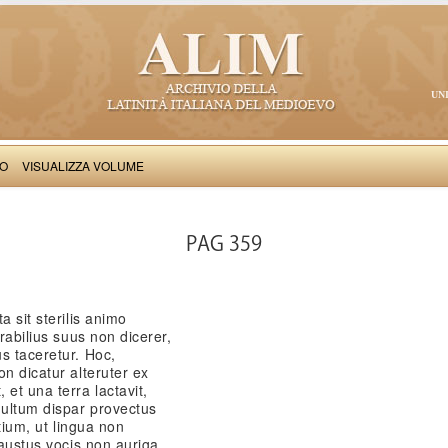
UN
VO
VISUALIZZA VOLUME
Petrus de Vinea: Epistole stravaganti e altri componimenti
PAG 359
a sit sterilis animo
erabilius suus non dicerer,
s taceretur. Hoc,
on dicatur alteruter ex
et una terra lactavit,
ultum dispar provectus
rtium, ut lingua non
haustus vocis non auriga