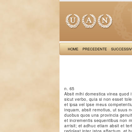
HOME
PRECEDENTE
SUCCESSI
n. 65
Absit mihi domestica vinea quod it
sicut verbo, quia si non esset tol
et ipsa vel ipse meus competentiu
inquam, absit remotius, ut suus n
duobus quos una provincia genuit, 
et incrementis sequentibus non m
arrisit; et adhuc etiam absit et te
redoleat inter istos affectum, et 