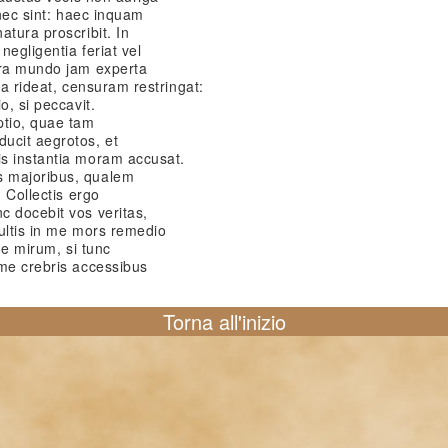
 nec sint: haec inquam
atura proscribit. In
egligentia feriat vel
tra mundo jam experta
da rideat, censuram restringat:
o, si peccavit.
tio, quae tam
ucit aegrotos, et
s instantia moram accusat.
s majoribus, qualem
. Collectis ergo
c docebit vos veritas,
ultis in me mors remedio
ue mirum, si tunc
 me crebris accessibus
Torna all'inizio