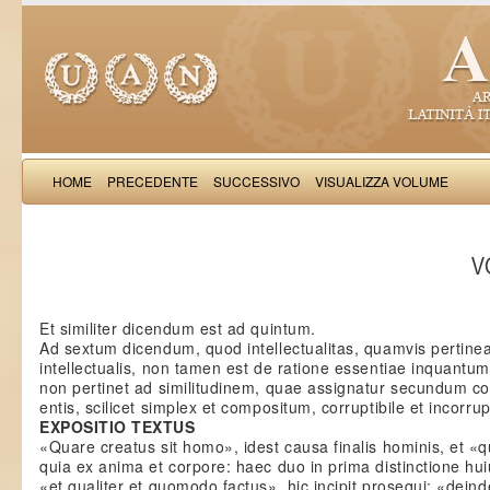
HOME
PRECEDENTE
SUCCESSIVO
VISUALIZZA VOLUME
Thomas Aquinas: Scr
VO
Et similiter dicendum est ad quintum.
Ad sextum dicendum, quod intellectualitas, quamvis pertine
intellectualis, non tamen est de ratione essentiae inquantum
non pertinet ad similitudinem, quae assignatur secundum c
entis, scilicet simplex et compositum, corruptibile et incorrup
EXPOSITIO TEXTUS
«Quare creatus sit homo», idest causa finalis hominis, et «qu
quia ex anima et corpore: haec duo in prima distinctione huius
«et qualiter et quomodo factus», hic incipit prosequi: «deinde