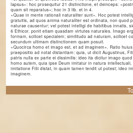
lapsus»: hoc prosequitur 21 distinctione, et deinceps: «post
quam sit reparatus»; hoc in 3 lib. et in 4.
«Quae in mente rationali naturaliter sunt». Hoc potest intelli
gratuitis, ad quos anima naturaliter est ordinata, non quod p
naturae causentur; vel potest intelligi de habitibus innatis, s
6 Ethicor. ponit etiam quasdam virtutes naturales. Imago erg
formam, scilicet specialem; similitudo ad naturam, scilicet
secundum ultimam distinctionem quam posuit.
«Quocirca homo et imago est, et ad imaginem». Ratio huius 
praepositio ad notat distantiam: quia, ut dicit Augustinus, Fi
patris nulla ex parte ei dissimilis: ideo ita dicitur imago qu
homo autem, quia ipse Deum imitatur in natura intellectuali, 
imitatione Filii distat, in quam tamen tendit ut potest; ideo im
imaginem.
To