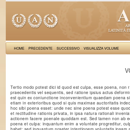
HOME
PRECEDENTE
SUCCESSIVO
VISUALIZZA VOLUME
Thomas Aquinas: Scr
VO
Tertio modo potest dici id quod est culpa, esse poena, non r
praecedentis vel sequentis, sed ratione ipsius actus deformi
est quin ex coniunctione inconvenientium quaedam poena sit
etiam in exterioribus quod si quis maximae auctoritatis indec
hoc sibi poena esset: unde nec sine poena potest esse quod
et rectitudine rationis privata, in ipsa natura rationali inveni
actionem facere poenale quoddam est. Sed tamen non ab e
poena et culpa: inquantum enim a voluntate progreditur, cu
habet; sed inquantum praeter intentionem voluntatis ipsam