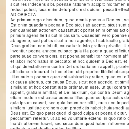
sicut res indecens sibi, poenae rationem accipit: hic tame
reduci potest, ipsa enim deturpatio est quidam peccati effec
AD OBIECTA
Ad primum ergo dicendum, quod omnis poena a Deo est, s
Est enim quaedam poena a Deo sicut ab agente, sicut sunt
per quamdam actionem causantur: oportet enim omnis actio
primum agens fieri sicut in causam. Quaedam vero poenae 
ab agente, sed potius sicut a non agente, ut subtractio grat
Deus gratiam non influit, causatur in isto gratiae privatio.
invenitur poena annexa culpae: quia illa poena quae efficit
parte suae conversionis, est poena sensibiliter hominem affli
et labor inordinatus in peccato; et hoc quidem a Deo est, et 
ut qui delectationem contra Dei ordinationem appetit, praet
afflictionem incurrat in hoc etiam ubi propriae libidini obsequ
Illius autem poenae quae est subtractio gratiae, quae est ef
et causa alterius, est causa Deus, sicut non agendo, et simi
similium: et hoc constat iuste ordinatum esse, ut qui contrar
appetit, gratiam amittat; et Dei auxilium, qui contra Deum ag
etiam modum est causa poenae illius quae est ipse actus de
quia ipsum causet, sed quia ipsum permittit, eum non imped
similem iustitiae ordinem cum praedictis habet; huiusmodi 
Deus est. Ex quo patet quod id quod culpa et poena dicitu
peccantem refertur, ut ab eo voluntarie exiens, in quo ratio c
inordinationem habet; sed secundum quod habet rationem p
ordinatum est debito ordine iustitiae.