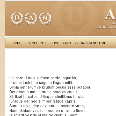
HOME
PRECEDENTE
SUCCESSIVO
VISUALIZZA VOLUME
Paulu
Ille caret Latiis indocto corde loquellis,
Illius est minime cognita lingua mihi:
Simia setiferumve brutum pecus esse putabor,
Deridetque meum stulta caterva caput.
Sit licet hirsutus hirtisque simillimus hircis,
Iuraque det hedis imperitetque capris,
Sunt illi invalidae pavitanti in pectore vires,
Nam nimium vestrum nomen et arma timet.
Is scierit vestris si me de civibus unum,