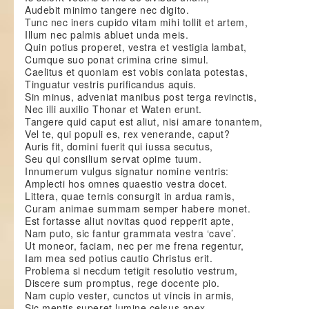
Audebit minimo tangere nec digito.
Tunc nec iners cupido vitam mihi tollit et artem,
Illum nec palmis abluet unda meis.
Quin potius properet, vestra et vestigia lambat,
Cumque suo ponat crimina crine simul.
Caelitus et quoniam est vobis conlata potestas,
Tinguatur vestris purificandus aquis.
Sin minus, adveniat manibus post terga revinctis,
Nec illi auxilio Thonar et Waten erunt.
Tangere quid caput est aliut, nisi amare tonantem,
Vel te, qui populi es, rex venerande, caput?
Auris fit, domini fuerit qui iussa secutus,
Seu qui consilium servat opime tuum.
Innumerum vulgus signatur nomine ventris:
Amplecti hos omnes quaestio vestra docet.
Littera, quae ternis consurgit in ardua ramis,
Curam animae summam semper habere monet.
Est fortasse aliut novitas quod repperit apte,
Nam puto, sic fantur grammata vestra ‘cave’.
Ut moneor, faciam, nec per me frena regentur,
Iam mea sed potius cautio Christus erit.
Problema si necdum tetigit resolutio vestrum,
Discere sum promptus, rege docente pio.
Nam cupio vester, cunctos ut vincis in armis,
Sic mentis superet lumine celsus apex.