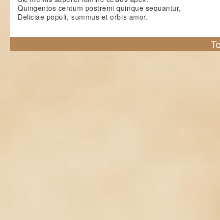
Quingentos centum postremi quinque sequantur,
Deliciae populi, summus et orbis amor.
To