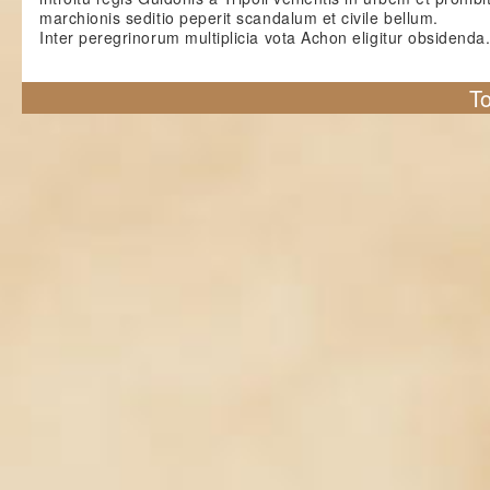
marchionis seditio peperit scandalum et civile bellum.
Inter peregrinorum multiplicia vota Achon eligitur obsidenda
To