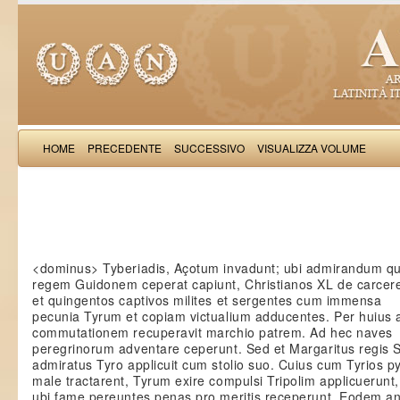
HOME
PRECEDENTE
SUCCESSIVO
VISUALIZZA VOLUME
Salimb
<dominus> Tyberiadis, Açotum invadunt; ubi admirandum qu
regem Guidonem ceperat capiunt, Christianos XL de carcere
et quingentos captivos milites et sergentes cum immensa
pecunia Tyrum et copiam victualium adducentes. Per huius 
commutationem recuperavit marchio patrem. Ad hec naves
peregrinorum adventare ceperunt. Sed et Margaritus regis S
admiratus Tyro applicuit cum stolio suo. Cuius cum Tyrios p
male tractarent, Tyrum exire compulsi Tripolim applicuerunt,
ubi fame pereuntes penas pro meritis receperunt. Eodem a