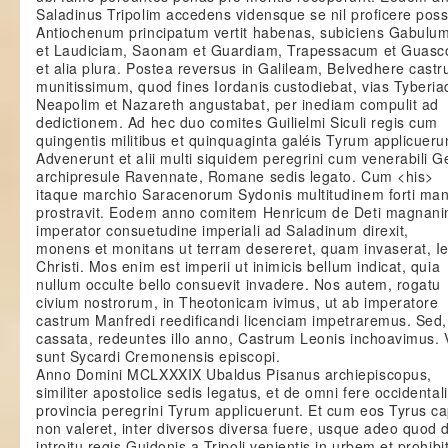
Saladinus Tripolim accedens vidensque se nil proficere poss
Antiochenum principatum vertit habenas, subiciens Gabulu
et Laudiciam, Saonam et Guardiam, Trapessacum et Guas
et alia plura. Postea reversus in Galileam, Belvedhere cast
munitissimum, quod fines Iordanis custodiebat, vias Tyberia
Neapolim et Nazareth angustabat, per inediam compulit ad
dedictionem. Ad hec duo comites Guilielmi Siculi regis cum
quingentis militibus et quinquaginta galéis Tyrum applicueru
Advenerunt et alii multi siquidem peregrini cum venerabili 
archipresule Ravennate, Romane sedis legato. Cum <his>
itaque marchio Saracenorum Sydonis multitudinem forti ma
prostravit. Eodem anno comitem Henricum de Deti magnan
imperator consuetudine imperiali ad Saladinum direxit,
monens et monitans ut terram desereret, quam invaserat, I
Christi. Mos enim est imperii ut inimicis bellum indicat, quia
nullum occulte bello consuevit invadere. Nos autem, rogatu
civium nostrorum, in Theotonicam ivimus, ut ab imperatore
castrum Manfredi reedificandi licenciam impetraremus. Sed,
cassata, redeuntes illo anno, Castrum Leonis inchoavimus.
sunt Sycardi Cremonensis episcopi.
Anno Domini MCLXXXIX Ubaldus Pisanus archiepiscopus,
similiter apostolice sedis legatus, et de omni fere occidentali
provincia peregrini Tyrum applicuerunt. Et cum eos Tyrus c
non valeret, inter diversos diversa fuere, usque adeo quod 
introitu regis Guidonis a Tripoli venientis in urbem et prohibi