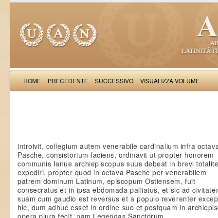
HOME
PRECEDENTE
SUCCESSIVO
VISUALIZZA VOLUME
Iacobus de Varagi
introivit. collegium autem venerabile cardinalium infra octav
Pasche, consistorium faciens, ordinavit ut propter honorem
communis Ianue archiepiscopus suus debeat in brevi totalit
expediri. propter quod in octava Pasche per venerabilem
patrem dominum Latinum, episcopum Ostiensem, fuit
consecratus et in ipsa ebdomada palliatus, et sic ad civitat
suam cum gaudio est reversus et a populo reverenter excep
hic, dum adhuc esset in ordine suo et postquam in archiepi
opera plura fecit. nam Legendas Sanctorum