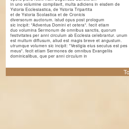
in uno volumine compilavit, multa adiciens in eisdem de
Ystoria Ecclesiastica, de Ystoria Tripartita
et de Ystoria Scolastica et de Cronicis
diversorum auctorum. istud opus post prologum
sic incipit: "Adventus Domini et cetera". fecit etiam
duo volumina Sermonum de omnibus sanctis, quorum
festivitates per anni circulum ab Ecclesia celebrantur. unu
est multum diffusum, aliud est magis breve et angustum.
utrumque volumen sic incipit: "Vestigia eius secutus est pes
meus". fecit etiam Sermones de omnibus Evangeliis
dominicalibus, que per anni circulum in
To