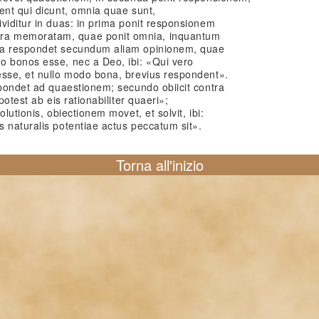
ent qui dicunt, omnia quae sunt,
viditur in duas: in prima ponit responsionem
ra memoratam, quae ponit omnia, inquantum
da respondet secundum aliam opinionem, quae
o bonos esse, nec a Deo, ibi: «Qui vero
esse, et nullo modo bona, brevius respondent».
spondet ad quaestionem; secundo obiicit contra
potest ab eis rationabiliter quaeri»;
lutionis, obiectionem movet, et solvit, ibi:
 naturalis potentiae actus peccatum sit».
Torna all'inizio