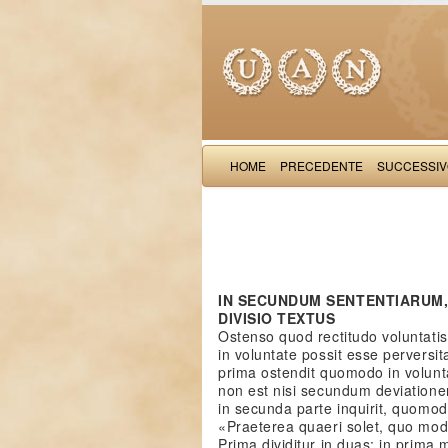
HOME
PRECEDENTE
SUCCESSI
IN SECUNDUM SENTENTIARUM, 
DIVISIO TEXTUS
Ostenso quod rectitudo voluntatis e
in voluntate possit esse perversit
prima ostendit quomodo in volunt
non est nisi secundum deviationem
in secunda parte inquirit, quomodo
«Praeterea quaeri solet, quo mod
Prima dividitur in duas: in prim