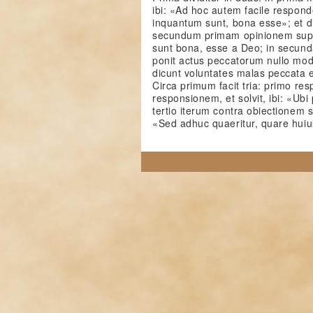
ibi: «Ad hoc autem facile respond
inquantum sunt, bona esse»; et di
secundum primam opinionem sup
sunt bona, esse a Deo; in secun
ponit actus peccatorum nullo mod
dicunt voluntates malas peccata 
Circa primum facit tria: primo re
responsionem, et solvit, ibi: «Ubi 
tertio iterum contra obiectionem so
«Sed adhuc quaeritur, quare huius