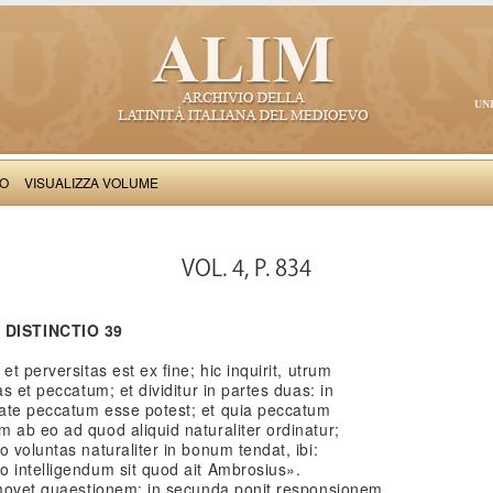
UN
VO
VISUALIZZA VOLUME
Thomas Aquinas: Scriptum super Libros Sententiarum, II
VOL. 4, P. 834
DISTINCTIO 39
t perversitas est ex fine; hic inquirit, utrum
as et peccatum; et dividitur in partes duas: in
ate peccatum esse potest; et quia peccatum
 ab eo ad quod aliquid naturaliter ordinatur;
 voluntas naturaliter in bonum tendat, ibi:
o intelligendum sit quod ait Ambrosius».
a movet quaestionem; in secunda ponit responsionem,