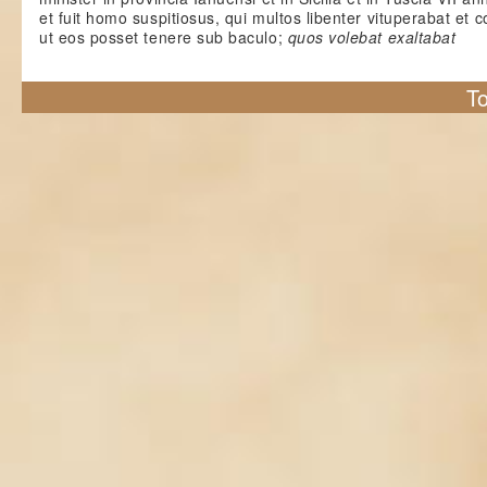
et fuit homo suspitiosus, qui multos libenter vituperabat et 
ut eos posset tenere sub baculo;
quos vol
ebat exaltabat
To