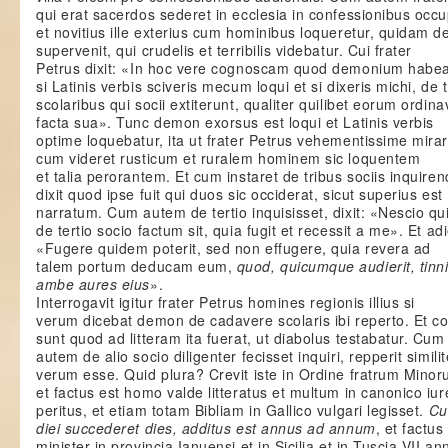
qui erat sacerdos sederet in ecclesia in confessionibus occ
et novitius ille exterius cum hominibus loqueretur, quidam 
supervenit, qui crudelis et terribilis videbatur. Cui frater
Petrus dixit: «In hoc vere cognoscam quod demonium habe
si Latinis verbis sciveris mecum loqui et si dixeris michi, de 
scolaribus qui socii extiterunt, qualiter quilibet eorum ordina
facta sua». Tunc demon exorsus est loqui et Latinis verbis
optime loquebatur, ita ut frater Petrus vehementissime mirar
cum videret rusticum et ruralem hominem sic loquentem
et talia perorantem. Et cum instaret de tribus sociis inquiren
dixit quod ipse fuit qui duos sic occiderat, sicut superius est
narratum. Cum autem de tertio inquisisset, dixit: «Nescio qu
de tertio socio factum sit, quia fugit et recessit a me». Et adi
«Fugere quidem poterit, sed non effugere, quia revera ad
talem portum deducam eum,
quod, quicumque audierit, tinn
ambe aures eius
».
Interrogavit igitur frater Petrus homines regionis illius si
verum dicebat demon de cadavere scolaris ibi reperto. Et co
sunt quod ad litteram ita fuerat, ut diabolus testabatur. Cum
autem de alio socio diligenter fecisset inquiri, repperit similit
verum esse. Quid plura? Crevit iste in Ordine fratrum Mino
et factus est homo valde litteratus et multum in canonico iur
peritus, et etiam totam Bibliam in Gallico vulgari legisset.
Cu
diei succederet dies, additus est annus ad annum
, et factus 
minister in provincia Ianuensi et in Sicilia et in Tuscia VII ann