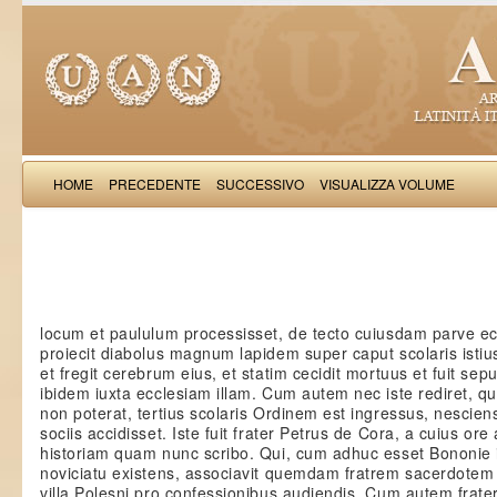
HOME
PRECEDENTE
SUCCESSIVO
VISUALIZZA VOLUME
Salimb
locum et paululum processisset, de tecto cuiusdam parve ec
proiecit diabolus magnum lapidem super caput scolaris istiu
et fregit cerebrum eius, et statim cecidit mortuus et fuit sepu
ibidem iuxta ecclesiam illam. Cum autem nec iste rediret, qu
non poterat, tertius scolaris Ordinem est ingressus, nescien
sociis accidisset. Iste fuit frater Petrus de Cora, a cuius ore 
historiam quam nunc scribo. Qui, cum adhuc esset Bononie 
noviciatu existens, associavit quemdam fratrem sacerdotem 
villa Polesni pro confessionibus audiendis. Cum autem frate