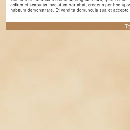
collum et scapulas involutum portabat, credens per hoc apo
habitum demonstrare. Et vendita domuncula sua et accepto
To