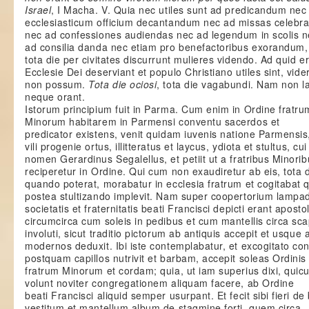
Israel
, I Macha. V. Quia nec utiles sunt ad predicandum nec
ecclesiasticum officium decantandum nec ad missas celebr
nec ad confessiones audiendas nec ad legendum in scolis 
ad consilia danda nec etiam pro benefactoribus exorandum,
tota die per civitates discurrunt mulieres videndo. Ad quid e
Ecclesie Dei deserviant et populo Christiano utiles sint, vide
non possum.
Tota die ociosi
, tota die vagabundi. Nam non l
neque orant.
Istorum principium fuit in Parma. Cum enim in Ordine fratru
Minorum habitarem in Parmensi conventu sacerdos et
predicator existens, venit quidam iuvenis natione Parmensis
vili progenie ortus, illitteratus et laycus, ydiota et stultus, cui
nomen Gerardinus Segalellus, et petiit ut a fratribus Minori
reciperetur in Ordine. Qui cum non exaudiretur ab eis, tota d
quando poterat, morabatur in ecclesia fratrum et cogitabat 
postea stultizando implevit. Nam super coopertorium lampad
societatis et fraternitatis beati Francisci depicti erant apostol
circumcirca cum soleis in pedibus et cum mantellis circa sc
involuti, sicut traditio pictorum ab antiquis accepit et usque 
modernos deduxit. Ibi iste contemplabatur, et excogitato cons
postquam capillos nutrivit et barbam, accepit soleas Ordinis
fratrum Minorum et cordam; quia, ut iam superius dixi, qui
volunt noviter congregationem aliquam facere, ab Ordine
beati Francisci aliquid semper usurpant. Et fecit sibi fieri de 
vestitum et mantellum album de stagmine forti, quem circa