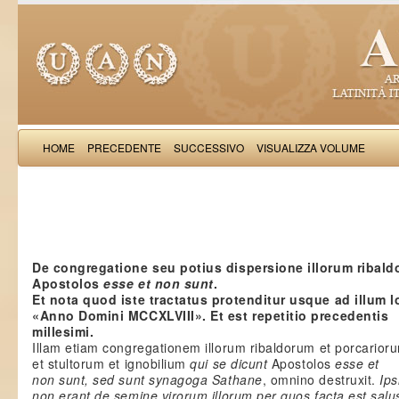
HOME
PRECEDENTE
SUCCESSIVO
VISUALIZZA VOLUME
Salimb
De congregatione seu potius dispersione illorum ribal
Apostolos
esse et non sunt
.
Et nota quod iste tractatus protenditur usque ad illum l
«Anno Domini MCCXLVIII». Et est repetitio precedentis
millesimi.
Illam etiam congregationem illorum ribaldorum et porcarior
et stultorum et ignobilium
qui se dicunt
Apostolos
esse et
non sunt, sed sunt synagoga Sathane
, omnino destruxit.
Ips
non erant de semine virorum illorum per quos facta est salu