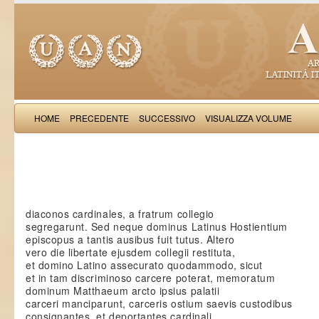
HOME
PRECEDENTE
SUCCESSIVO
VISUALIZZA VOLUME
Saba Malasp
diaconos cardinales, a fratrum collegio
segregarunt. Sed neque dominus Latinus Hostientium
episcopus a tantis ausibus fuit tutus. Altero
vero die libertate ejusdem collegii restituta,
et domino Latino assecurato quodammodo, sicut
et in tam discriminoso carcere poterat, memoratum
dominum Matthaeum arcto ipsius palatii
carceri manciparunt, carceris ostium saevis custodibus
consignantes, et deportantes cardinali