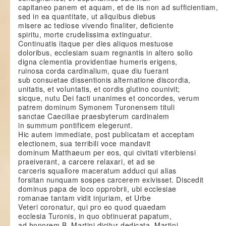
capitaneo panem et aquam, et de iis non ad sufficientiam,
sed in ea quantitate, ut aliquibus diebus
misere ac tediose vivendo finaliter, deficiente
spiritu, morte crudelissima extinguatur.
Continuatis itaque per dies aliquos mestuose
doloribus, ecclesiam suam regnantis in altero solio
digna clementia providentiae humeris erigens,
ruinosa corda cardinalium, quae diu fuerant
sub consuetae dissentionis alternatione discordia,
unitatis, et voluntatis, et cordis glutino counivit;
sicque, nutu Dei facti unanimes et concordes, verum
patrem dominum Symonem Turonensem tituli
sanctae Caeciliae praesbyterum cardinalem
in summum pontificem elegerunt.
Hic autem immediate, post publicatam et acceptam
electionem, sua terribili voce mandavit
dominum Matthaeum per eos, qui civitati viterbiensi
praeiverant, a carcere relaxari, et ad se
carceris squallore maceratum adduci qui alias
forsitan nunquam sospes carcerem exivisset. Discedit
dominus papa de loco opprobrii, ubi ecclesiae
romanae tantam vidit injuriam, et Urbe
Veteri coronatur, qui pro eo quod quaedam
ecclesia Turonis, in quo obtinuerat papatum,
ad honorem B. Martini dicitur dedicata, Martini