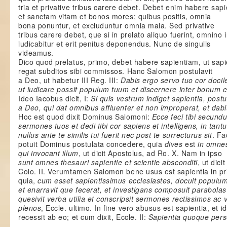
tria et privative tribus carere debet. Debet enim habere sap
et sanctam vitam et bonos mores; quibus positis, omnia
bona ponuntur, et excluduntur omnia mala. Sed privative
tribus carere debet, que si in prelato aliquo fuerint, omnino i
iudicabitur et erit penitus deponendus. Nunc de singulis
videamus.
Dico quod prelatus, primo, debet habere sapientiam, ut sapi
regat subditos sibi commissos. Hanc Salomon postulavit
a Deo, ut habetur III Reg. III:
Dabis ergo servo tuo cor docil
ut iudicare possit populum tuum et discernere inter bonum 
Ideo Iacobus dicit, I:
Si quis vestrum indiget sapientia, postu
a Deo, qui dat omnibus affluenter et non improperat, et dabi
Hoc est quod dixit Dominus Salomoni:
Ecce feci tibi secund
sermones tuos et dedi tibi cor sapiens et intelligens, in tant
nullus ante te similis tui fuerit nec post te surrecturus sit
. Fa
potuit Dominus postulata concedere, quia
dives
est
in omne
qui invocant illum
, ut dicit Apostolus, ad Ro. X. Nam in ipso
sunt omnes thesauri sapientie et scientie absconditi
, ut dici
Colo. II. Verumtamen Salomon bene usus est sapientia in pri
quia,
cum esset sapientissimus ecclesiastes, docuit populu
et enarravit que fecerat, et investigans composuit parabolas
quesivit verba utilia et conscripsit sermones rectissimos ac v
plenos
, Eccle. ultimo. In fine vero abusus est sapientia, et i
recessit ab eo; et cum dixit, Eccle. II:
Sapientia quoque pers