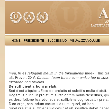
HOME
PRECEDENTE
SUCCESSIVO
VISUALIZZA VOLUME
Salimb
mea
, tu es
refugium meum in die tribulationis
mee». Hinc Sa
ait, Prover. XXV:
Causam tuam tracta cum amico tuo et sec
extraneo non reveles
.
De sufficientia boni prelati.
Sed dicet aliquis: «Ecce de prelatis et subditis multa dixisti.
Rogamus nunc ut prelatum sufficientem nobis describas, qu
ex descriptione tua ydoneus et sufficiens cognoscatur prela
Dico ergo, secundum meum iuditium, quod, ad hoc
quod prelatus sufficiens iudicetur et sit, positive debet habe