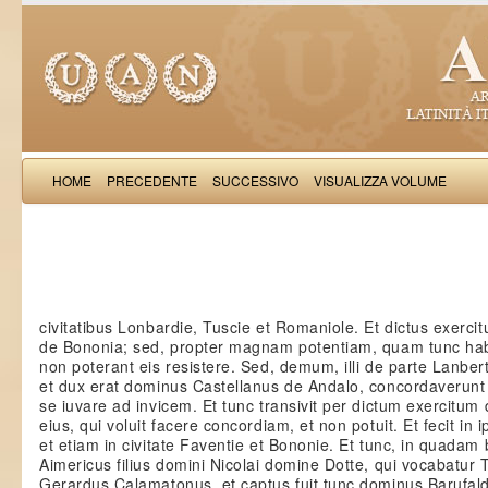
HOME
PRECEDENTE
SUCCESSIVO
VISUALIZZA VOLUME
Petri 
civitatibus Lonbardie, Tuscie et Romaniole. Et dictus exerci
de Bononia; sed, propter magnam potentiam, quam tunc hab
non poterant eis resistere. Sed, demum, illi de parte Lanb
et dux erat dominus Castellanus de Andalo, concordaverunt 
se iuvare ad invicem. Et tunc transivit per dictum exercitu
eius, qui voluit facere concordiam, et non potuit. Et fecit in 
et etiam in civitate Faventie et Bononie. Et tunc, in quadam 
Aimericus filius domini Nicolai domine Dotte, qui vocabatur Tu
Gerardus Calamatonus, et captus fuit tunc dominus Barufaldin