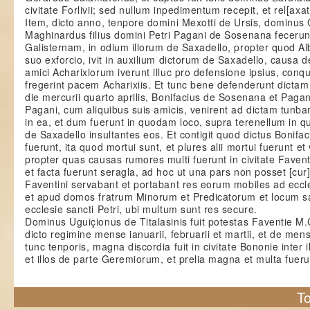
civitate Forlivii; sed nullum inpedimentum recepit, et rel[axatu
Item, dicto anno, tenpore domini Mexotti de Ursis, dominus 
Maghinardus filius domini Petri Pagani de Sosenana feceru
Galisternam, in odium illorum de Saxadello, propter quod Al
suo exforcio, ivit in auxilium dictorum de Saxadello, causa 
amici Acharixiorum iverunt illuc pro defensione ipsius, conq
fregerint pacem Acharixiis. Et tunc bene defenderunt dict
die mercurii quarto aprilis, Bonifacius de Sosenana et Pagani
Pagani, cum aliquibus suis amicis, venirent ad dictam tunbam
in ea, et dum fuerunt in quodam loco, supra terenellum in q
de Saxadello insultantes eos. Et contigit quod dictus Bonifa
fuerunt, ita quod mortui sunt, et plures alii mortui fuerunt et
propter quas causas rumores multi fuerunt in civitate Favent
et facta fuerunt seragla, ad hoc ut una pars non posset [cur
Faventini servabant et portabant res eorum mobiles ad eccle
et apud domos fratrum Minorum et Predicatorum et locum sa
ecclesie sancti Petri, ubi multum sunt res secure.
Dominus Uguiçionus de Titalasinis fuit potestas Faventie M.C
dicto regimine mense ianuarii, februarii et martii, et de men
tunc tenporis, magna discordia fuit in civitate Bononie inter
et illos de parte Geremiorum, et prelia magna et multa fuerun
To