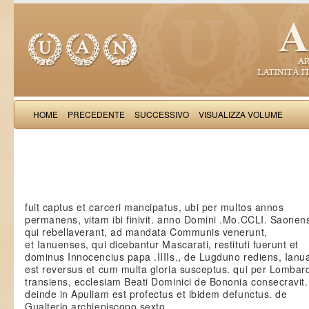
HOME
PRECEDENTE
SUCCESSIVO
VISUALIZZA VOLUME
Iacobus de Varagi
fuit captus et carceri mancipatus, ubi per multos annos
permanens, vitam ibi finivit. anno Domini .Mo.CCLI. Saonen
qui rebellaverant, ad mandata Communis venerunt,
et Ianuenses, qui dicebantur Mascarati, restituti fuerunt et
dominus Innocencius papa .IIIIs., de Lugduno rediens, Ian
est reversus et cum multa gloria susceptus. qui per Lombar
transiens, ecclesiam Beati Dominici de Bononia consecravit.
deinde in Apuliam est profectus et ibidem defunctus. de
Gualterio archiepiscopo sexto.