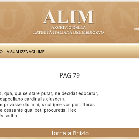
UN
VO
VISUALIZZA VOLUME
: Epistolae latinae anonymorum auctorum
PAG 79
s, qua, qui se stare putat, ne decidat edocetur,
cappellano cardinalis eiusdem,
privasse dicimini, sicut ipse vos per litteras
ne cessante qualibet, procuretis. Hec
is scribo.
Torna all'inizio