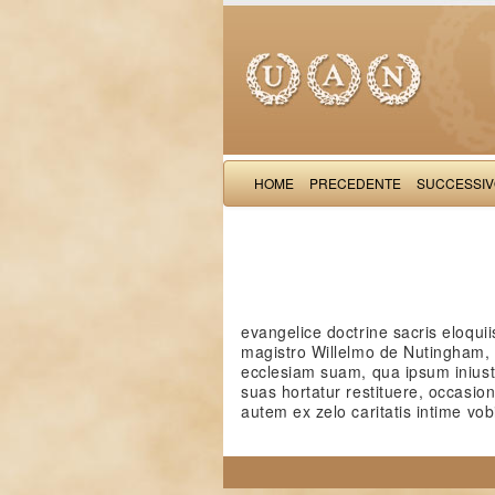
HOME
PRECEDENTE
SUCCESSI
evangelice doctrine sacris eloquii
magistro Willelmo de Nutingham, 
ecclesiam suam, qua ipsum iniuste 
suas hortatur restituere, occasio
autem ex zelo caritatis intime vob