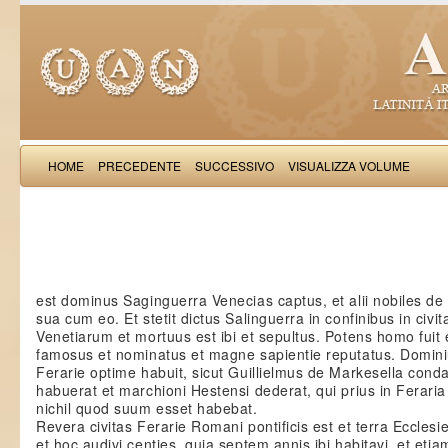
HOME
PRECEDENTE
SUCCESSIVO
VISUALIZZA VOLUME
Salimb
est dominus Saginguerra Venecias captus, et alii nobiles de
sua cum eo. Et stetit dictus Salinguerra in confinibus in civit
Venetiarum et mortuus est ibi et sepultus. Potens homo fuit 
famosus et nominatus et magne sapientie reputatus. Domin
Ferarie optime habuit, sicut Guillielmus de Markesella con
habuerat et marchioni Hestensi dederat, qui prius in Feraria
nichil quod suum esset habebat.
Revera civitas Ferarie Romani pontificis est et terra Ecclesie
et hoc audivi centies, quia septem annis ibi habitavi, et etia