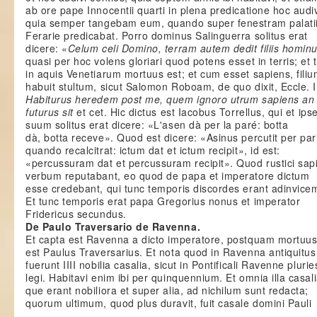
ab ore pape Innocentii quarti in plena predicatione hoc audiv
quia semper tangebam eum, quando super fenestram palatii
Ferarie predicabat. Porro dominus Salinguerra solitus erat
dicere: «
Celum celi Domino, terram autem dedit filiis homin
quasi per hoc volens gloriari quod potens esset in terris; et
in aquis Venetiarum mortuus est; et cum esset sapiens, fili
habuit stultum, sicut Salomon Roboam, de quo dixit, Eccle. I
Habiturus heredem post me, quem ignoro utrum sapiens an 
futurus sit
et cet. Hic dictus est Iacobus Torrellus, qui et ip
suum solitus erat dicere: «L'asen dà per la paré: botta
dà, botta receve». Quod est dicere: «Asinus percutit per pa
quando recalcitrat: ictum dat et ictum recipit», id est:
«percussuram dat et percussuram recipit». Quod rustici sa
verbum reputabant, eo quod de papa et imperatore dictum
esse credebant, qui tunc temporis discordes erant adinvice
Et tunc temporis erat papa Gregorius nonus et imperator
Fridericus secundus.
De Paulo Traversario de Ravenna.
Et capta est Ravenna a dicto imperatore, postquam mortuu
est Paulus Traversarius. Et nota quod in Ravenna antiquitus
fuerunt IIII nobilia casalia, sicut in Pontificali Ravenne plurie
legi. Habitavi enim ibi per quinquennium. Et omnia illa casali
que erant nobiliora et super alia, ad nichilum sunt redacta;
quorum ultimum, quod plus duravit, fuit casale domini Pauli