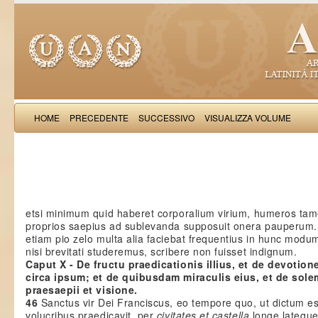
HOME
PRECEDENTE
SUCCESSIVO
VISUALIZZA VOLUME
Iulianus de 
etsi minimum quid haberet corporalium virium, humeros ta
proprios saepius ad sublevanda supposuit onera pauperum
etiam pio zelo multa alia faciebat frequentius in hunc modu
nisi brevitati studeremus, scribere non fuisset indignum.
Caput X - De fructu praedicationis illius, et de devotion
circa ipsum; et de quibusdam miraculis eius, et de sole
praesaepii et visione.
46
Sanctus vir Dei Franciscus, eo tempore quo, ut dictum es
volucribus praedicavit, per
civitates et castella
longe latequ