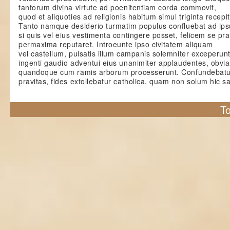
tantorum divina virtute ad poenitentiam corda commovit,
quod et aliquoties ad religionis habitum simul triginta recepit
Tanto namque desiderio turmatim populus confluebat ad ips
si quis vel eius vestimenta contingere posset, felicem se pr
permaxima reputaret. Introeunte ipso civitatem aliquam
vel castellum, pulsatis illum campanis solemniter exceperun
ingenti gaudio adventui eius unanimiter applaudentes, obvia
quandoque cum ramis arborum processerunt. Confundebatu
pravitas, fides extollebatur catholica, quam non solum hic s
To