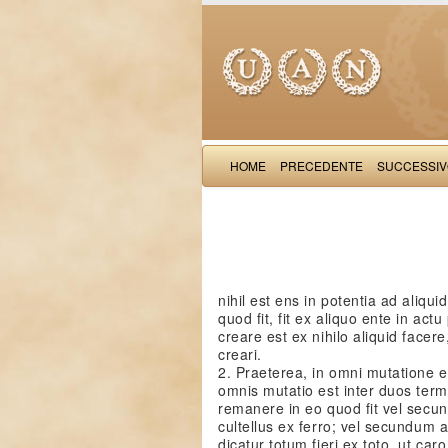
HOME
PRECEDENTE
SUCCESSI
nihil est ens in potentia ad aliqui
quod fit, fit ex aliquo ente in act
creare est ex nihilo aliquid facere,
creari.
2. Praeterea, in omni mutatione e
omnis mutatio est inter duos termi
remanere in eo quod fit vel secund
cultellus ex ferro; vel secundum a
dicatur totum fieri ex toto, ut caro