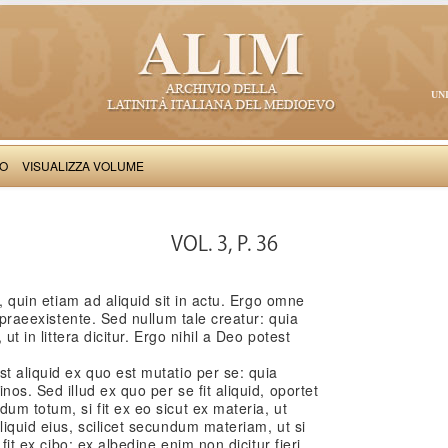
UN
VO
VISUALIZZA VOLUME
Thomas Aquinas: Scriptum super Libros Sententiarum, II
VOL. 3, P. 36
d, quin etiam ad aliquid sit in actu. Ergo omne
u praeexistente. Sed nullum tale creatur: quia
 ut in littera dicitur. Ergo nihil a Deo potest
st aliquid ex quo est mutatio per se: quia
nos. Sed illud ex quo per se fit aliquid, oportet
um totum, si fit ex eo sicut ex materia, ut
liquid eius, scilicet secundum materiam, ut si
 fit ex cibo: ex albedine enim non dicitur fieri