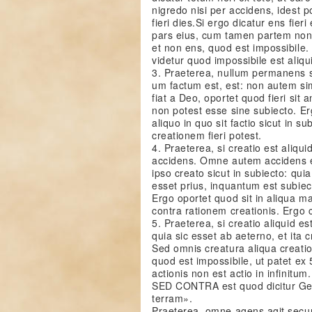
nigredo nisi per accidens, idest p
fieri dies.Si ergo dicatur ens fier
pars eius, cum tamen partem non 
et non ens, quod est impossibile. 
videtur quod impossibile est aliqu
3. Praeterea, nullum permanens sim
um factum est, est: non autem si
fiat a Deo, oportet quod fieri sit
non potest esse sine subiecto. Er
aliquo in quo sit factio sicut in s
creationem fieri potest.
4. Praeterea, si creatio est aliqui
accidens. Omne autem accidens es
ipso creato sicut in subiecto: qui
esset prius, inquantum est subiec
Ergo oportet quod sit in aliqua ma
contra rationem creationis. Ergo cr
5. Praeterea, si creatio aliquid es
quia sic esset ab aeterno, et ita 
Sed omnis creatura aliqua creatione
quod est impossibile, ut patet ex 
actionis non est actio in infinitu
SED CONTRA est quod dicitur Gene
terram».
Praeterea, omne agens agit secu