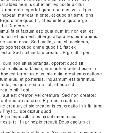
ost albedinem, sicut etiam ex nocte dicitur
i ex non ente, oportet quod non ens, vel aliqua
habeat, maneat in ente, et quod sit simul ens
Ergo omne quod fit, fit ex ente aliquo: ergo
id a Deo creari.
ul fit et factum est: quia dum fit, non est; et
mul est et non est. Si ergo aliqua res permanens
 ante suum esse. Sed factio, cum sit accidens,
go oportet quod omne quod fit, fiat ex
ubiecto. Sed nullum tale creatur. Ergo nihil per
d, cum non sit substantia, oportet quod sit
t in aliquo subiecto, non autem potest esse in
a hoc est terminus eius: sic enim creatum creatione
tum eius, et posterius, inquantum est terminus.
teria, ex qua creatum fiat; et hoc est
eatio nihil est.
t, aut est creator, vel creatura. Sed non creator;
creaturae ab aeterno. Ergo est creatura.
 creatur, et sic creationis est creatio in infinitum;
5 Physic., ubi dicitur quod
m. Ergo impossibile est creationem esse.
sis 1: «In principio creavit Deus caelum et
ndum id quod est in actu. Sed quod est secundum