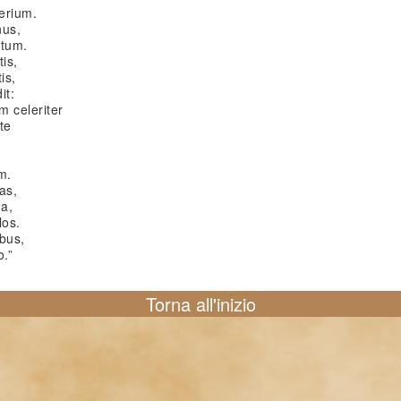
perium.
nus,
itum.
is,
is,
it:
m celeriter
te
m.
as,
a,
los.
bus,
.”
Torna all'inizio