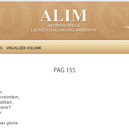
UN
VO
VISUALIZZA VOLUME
Paulinus Aquileiensis: Carmina
PAG 155
m,
nsimilem,
bditam,
umere?
r
r gloria