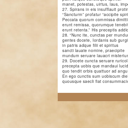
manet, potestas, uirtus, laus, im
27. Spirans in eis insufflauit proti
“Sancturm” profatur “accipite spir
Peccata quorum commissa dimittit
erunt remissa, quorumque tenebit
erunt retenta.” His preceptis addid
28. “Nunc ite, cunctas per mundu
gentes docete, Iordanis sub gurgi
in patris adque filii et spiritus
sancti lauate nomine, praecipite
mundum seruare lauacri misteriu
29. Docete cuncta seruare ruricol
precepta uobis que mandaui lucid
quo tendit orbis quattuor ad angu
En ego cunctis sum uobiscum die
quousque saecli fiat consummacio