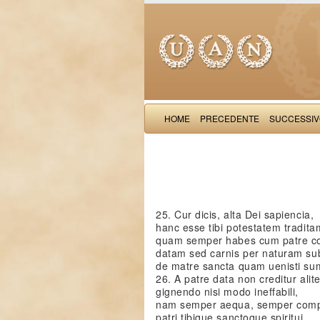
HOME
PRECEDENTE
SUCCESSI
25. Cur dicis, alta Dei sapiencia,
hanc esse tibi potestatem tradita
quam semper habes cum patre co
datam sed carnis per naturam su
de matre sancta quam uenisti s
26. A patre data non creditur alite
gignendo nisi modo ineffabili,
nam semper aequa, semper compa
patri tibique sanctoque spiritui