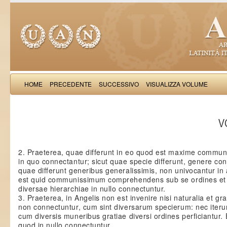
HOME
PRECEDENTE
SUCCESSIVO
VISUALIZZA VOLUME
Thomas Aquinas: Scr
VO
2. Praeterea, quae differunt in eo quod est maxime commun
in quo connectantur; sicut quae specie differunt, genere con
quae differunt generibus generalissimis, non univocantur in 
est quid communissimum comprehendens sub se ordines et
diversae hierarchiae in nullo connectuntur.
3. Praeterea, in Angelis non est invenire nisi naturalia et gra
non connectuntur, cum sint diversarum specierum: nec iterum
cum diversis muneribus gratiae diversi ordines perficiantur. 
quod in nullo connectuntur.