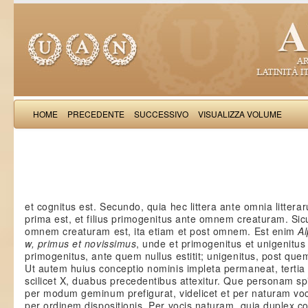
HOME
PRECEDENTE
SUCCESSIVO
VISUALIZZA VOLUME
Rufinus S
et cognitus est. Secundo, quia hec littera ante omnia litter
prima est, et filius primogenitus ante omnem creaturam. Si
omnem creaturam est, ita etiam et post omnem. Est enim
Al
w, primus et novissimus
, unde et primogenitus et unigenitus 
primogenitus, ante quem nullus estitit; unigenitus, post quem
Ut autem huius conceptio nominis impleta permaneat, tertia l
scilicet X, duabus precedentibus attexitur. Que personam spi
per modum geminum prefigurat, videlicet et per naturam voc
per ordinem dispositionis. Per vocis naturam, quia duplex c