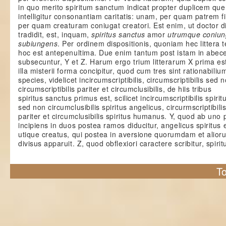
in quo merito spiritum sanctum indicat propter duplicem que
intelligitur consonantiam caritatis: unam, per quam patrem fi
per quam creaturam coniugat creatori. Est enim, ut doctor d
tradidit, est, inquam,
spiritus sanctus
amor
utrumque coniu
subiungens
. Per ordinem dispositionis, quoniam hec littera te
hoc est antepenultima. Due enim tantum post istam in abec
subsecuntur, Y et Z. Harum ergo trium litterarum X prima es
illa misterii forma concipitur, quod cum tres sint rationabiliu
species, videlicet incircumscriptibilis, circumscriptibilis sed n
circumscriptibilis pariter et circumclusibilis, de hiis tribus
spiritus sanctus primus est, scilicet incircumscriptibilis spiritu
sed non circumclusibilis spiritus angelicus, circurmscriptibili
pariter et circumclusibilis spiritus humanus. Y, quod ab uno 
incipiens in duos postea ramos diducitur, angelicus spiritus 
utique creatus, qui postea in aversione quorumdam et alio
divisus apparuit. Z, quod obflexiori caractere scribitur, spiri
To