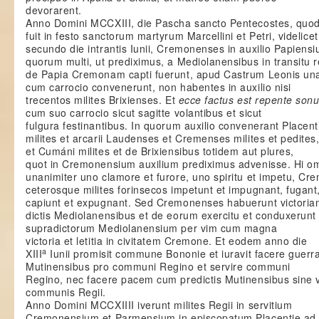
devorarent.
Anno Domini MCCXIII, die Pascha sancto Pentecostes, quo
fuit in festo sanctorum martyrum Marcellini et Petri, videlicet
secundo die intrantis Iunii, Cremonenses in auxilio Papiens
quorum multi, ut prediximus, a Mediolanensibus in transitu r
de Papia Cremonam capti fuerunt, apud Castrum Leonis una
cum carrocio convenerunt, non habentes in auxilio nisi
trecentos milites Brixienses. Et
ecce factus est repente son
cum suo carrocio sicut sagitte volantibus et sicut
fulgura festinantibus. In quorum auxilio convenerant Placent
milites et arcarii Laudenses et Cremenses milites et pedite
et Cumáni milites et de Brixiensibus totidem aut plures,
quot in Cremonensium auxilium prediximus advenisse. Hi o
unanimiter uno clamore et furore, uno spiritu et impetu, C
ceterosque milites forinsecos impetunt et impugnant, fugant
capiunt et expugnant. Sed Cremonenses habuerunt victoria
dictis Mediolanensibus et de eorum exercitu et conduxerunt
supradictorum Mediolanensium per vim cum magna
victoria et letitia in civitatem Cremone. Et eodem anno die
a
XIII
Iunii promisit commune Bononie et iuravit facere guer
Mutinensibus pro communi Regino et servire communi
Regino, nec facere pacem cum predictis Mutinensibus sine 
communis Regii.
Anno Domini MCCXIIII iverunt milites Regii in servitium
Cremonensium et Parmensium in episcopatum Placentie a