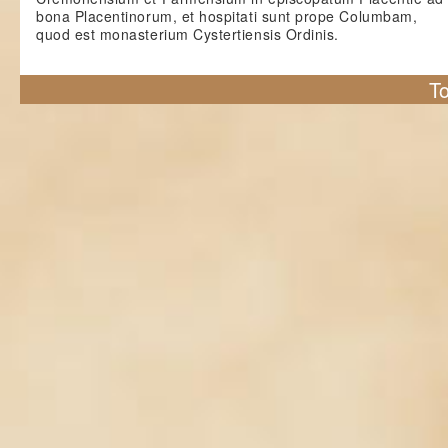
bona Placentinorum, et hospitati sunt prope Columbam,
quod est monasterium Cystertiensis Ordinis.
To