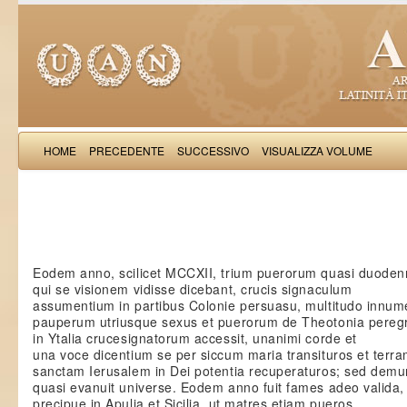
HOME
PRECEDENTE
SUCCESSIVO
VISUALIZZA VOLUME
Salimb
Eodem anno, scilicet MCCXII, trium puerorum quasi duoden
qui se visionem vidisse dicebant, crucis signaculum
assumentium in partibus Colonie persuasu, multitudo innum
pauperum utriusque sexus et puerorum de Theotonia pereg
in Ytalia crucesignatorum accessit, unanimi corde et
una voce dicentium se per siccum maria transituros et terr
sanctam Ierusalem in Dei potentia recuperaturos; sed dem
quasi evanuit universe. Eodem anno fuit fames adeo valida,
precipue in Apulia et Sicilia, ut matres etiam pueros